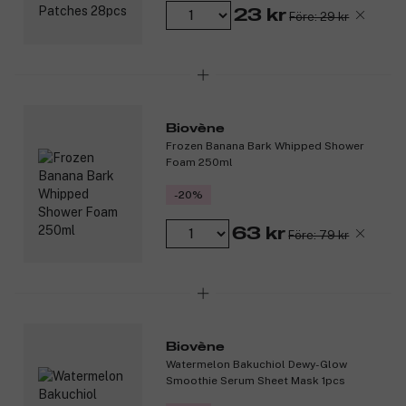
23 kr
Före: 29 kr
Biovène
Frozen Banana Bark Whipped Shower
Foam 250ml
-20%
63 kr
Före: 79 kr
Biovène
Watermelon Bakuchiol Dewy-Glow
Smoothie Serum Sheet Mask 1pcs