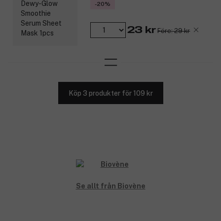
-20%
23 kr
Före: 29 kr
Köp 3 produkter för 109 kr
Se allt från Biovène