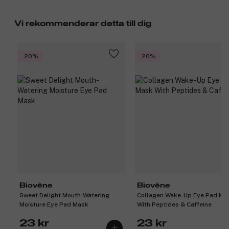
Vi rekommenderar detta till dig
-20%
-20%
Biovène
Biovène
Sweet Delight Mouth-Watering
Collagen Wake-Up Eye Pad Ma
Moisture Eye Pad Mask
With Peptides & Caffeine
23 kr
23 kr