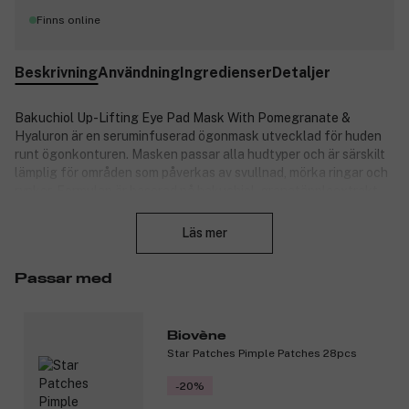
Finns online
Beskrivning
Användning
Ingredienser
Detaljer
Bakuchiol Up-Lifting Eye Pad Mask With Pomegranate &
Hyaluron är en seruminfuserad ögonmask utvecklad för huden
runt ögonkonturen. Masken passar alla hudtyper och är särskilt
lämplig för områden som påverkas av svullnad, mörka ringar och
rynkor. Formulan är baserad på bakuchiol, granatäppleextrakt
Stäng
och hyaluron, och ger en vårdande behandling för den känsliga
huden under ögonen. För en extra svalkande effekt kan
Läs mer
maskerna förvaras i kylskåp före användning.
Produktnummer:
3359340
Passar med
Biovène
Star Patches Pimple Patches 28pcs
-20%