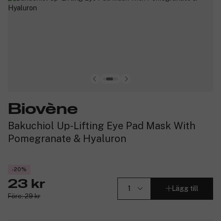
Biovène
Bakuchiol Up-Lifting Eye Pad Mask With
Pomegranate & Hyaluron
-20%
23 kr
Lägg till
Före: 29 kr