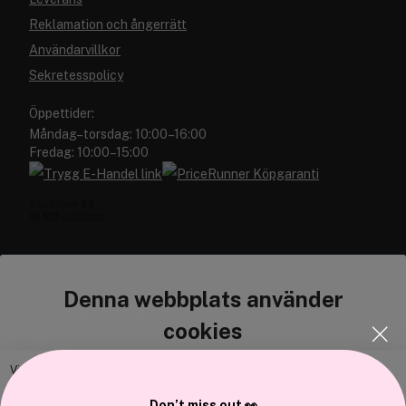
Reklamation och ångerrätt
Användarvillkor
Sekretesspolicy
Öppettider:
Måndag–torsdag: 10:00–16:00
Fredag: 10:00–15:00
Denna webbplats använder
Cocopanda.se
cookies
Om oss
Bli medlem
Vi använder enhetsidentifierare för att anpassa innehållet och
annonserna till användarna, tillhandahålla funktioner för sociala medier
Samarbeta med oss
Don’t miss out 👀