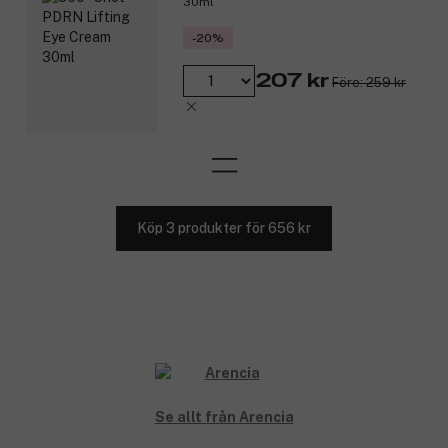
30ml
-20%
207 kr
Före: 259 kr
Köp 3 produkter för 656 kr
Se allt från Arencia