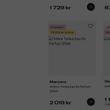
1 729 kr
6
Premium
-2
Få 202 kr bonus
Pr
Gi
Mancera
Gol
Ombre Tonka Eau De Parfum
120ml
1 
2 019 kr
Tid