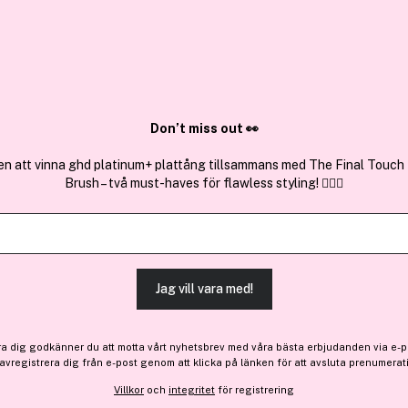
✓ Över 1,5 mil
ktura
✓ Trygg E-handel
Sök bland 25.209 produkter..
Don’t miss out 👀
en att vinna ghd platinum+ plattång tillsammans med The Final Touch
Brush – två must-haves för flawless styling! 💇‍♀️✨
Premium
Få 162 kr bonus
Issey Miyake
L'Eau d'Issey Pour Homme 
Jag vill vara med!
1 615 kr
ra dig godkänner du att motta vårt nyhetsbrev med våra bästa erbjudanden via e-p
 avregistrera dig från e-post genom att klicka på länken för att avsluta prenumerat
Finns online
Villkor
och
integritet
för registrering