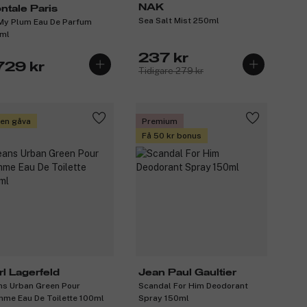
NAK
ntale Paris
Sea Salt Mist 250ml
My Plum Eau De Parfum
ml
237 kr
729 kr
Tidigare 279 kr
 en gåva
Premium
Få 50 kr bonus
rl Lagerfeld
Jean Paul Gaultier
ns Urban Green Pour
Scandal For Him Deodorant
me Eau De Toilette 100ml
Spray 150ml