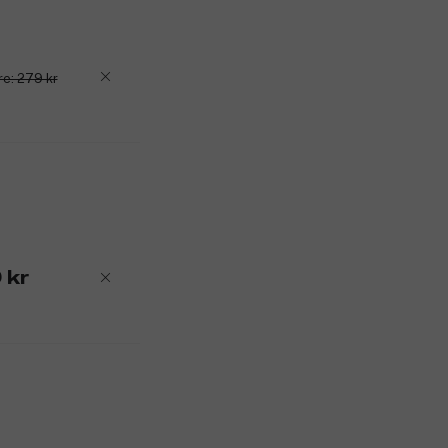
Basnoter: Guaiacträ.
Produktnummer:
3356469
re: 279 kr
 kr