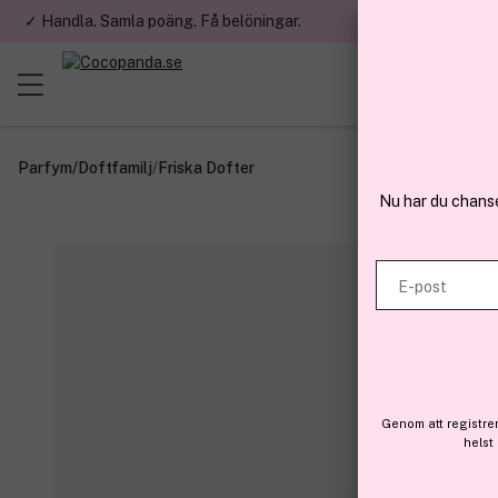
✓ Handla. Samla poäng. Få belöningar.
✓ Betala med fa
Parfym
/
Doftfamilj
/
Friska Dofter
Nu har du chans
E-post
Genom att registre
helst