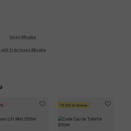
 allt från Issey Miyake
g
5%
Få 201 kr bonus