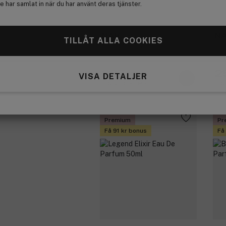
 har samlat in när du har använt deras tjänster.
NAK
N
TILLÅT ALLA COOKIES
Shine Mist 222ml
Hyd
237 kr
2
VISA DETALJER
Tidigare 279 kr
Tid
Premium
Pr
Få 91 kr bonus
Få