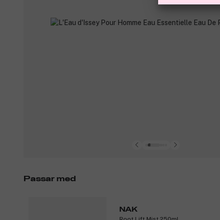
Passar med
NAK
Root Lift Mist 250ml