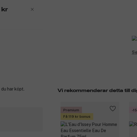
 kr
Se
 du har köpt.
Vi rekommenderar detta till di
Premium
-1
Få 119 kr bonus