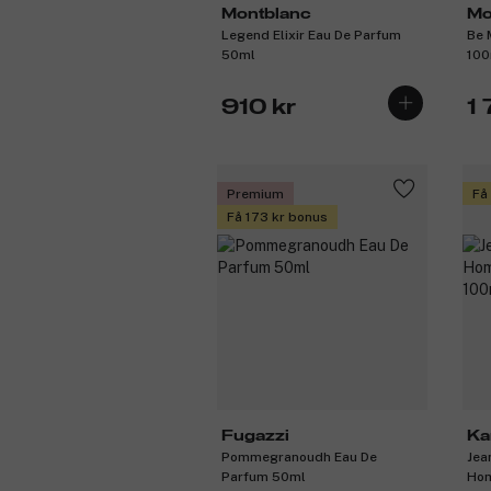
Montblanc
Mo
Legend Elixir Eau De Parfum
Be 
50ml
100
910 kr
1 
Premium
Få
Få 173 kr bonus
Fugazzi
Ka
Pommegranoudh Eau De
Jea
Parfum 50ml
Hom