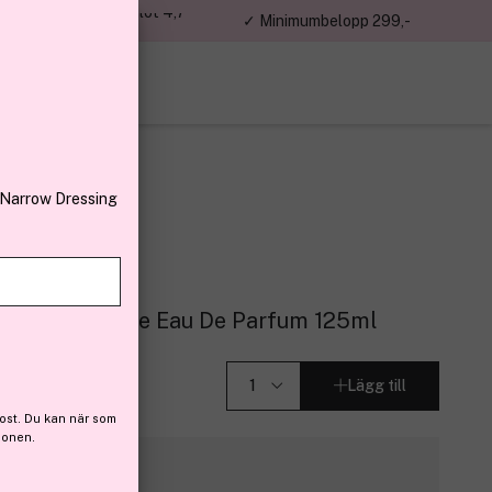
jon kunder – Trustpilot 4,7
✓ Minimumbelopp 299,-
av 5
 Narrow Dressing
Eau Essentielle Eau De Parfum 125ml
Lägg till
ost. Du kan när som
ionen.