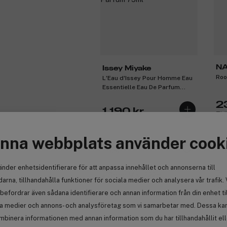
N
Issey Miyake
Roo
L'Eau d'Issey Pour Homme Eau
Essentielle Eau De Parfum
75ml
2
1 190 kr
Tid
nna webbplats använder cook
-15%
-1
änder enhetsidentifierare för att anpassa innehållet och annonserna till
arna, tillhandahålla funktioner för sociala medier och analysera vår trafik. 
befordrar även sådana identifierare och annan information från din enhet ti
la medier och annons- och analysföretag som vi samarbetar med. Dessa kan 
mbinera informationen med annan information som du har tillhandahållit el