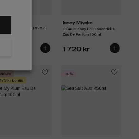
AK
Issey Miyake
rate Detangle Mist 250ml
L'Eau d'Issey Eau Essentielle
Eau De Parfum 100ml
54 kr
1 720 kr
igare 299 kr
emium
-15%
 173 kr bonus