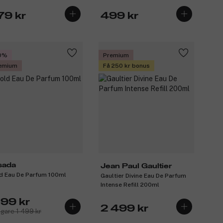
79 kr
499 kr
0%
Premium
emium
Få 250 kr bonus
sada
Jean Paul Gaultier
d Eau De Parfum 100ml
Gaultier Divine Eau De Parfum
Intense Refill 200ml
199 kr
2 499 kr
igare 1 499 kr