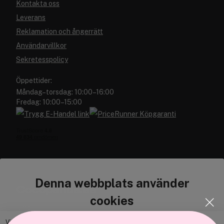
Kontakta oss
Leverans
Reklamation och ångerrätt
Användarvillkor
Sekretesspolicy
Öppettider:
Måndag–torsdag: 10:00–16:00
Fredag: 10:00–15:00
Denna webbplats använder
Cocopanda.se
cookies
Om oss
Bli medlem
Vi använder enhetsidentifierare för att anpassa innehållet och