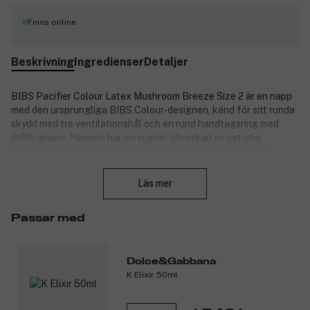
Finns online
Beskrivning
Ingredienser
Detaljer
BIBS Pacifier Colour Latex Mushroom Breeze Size 2 är en napp
med den ursprungliga BIBS Colour-designen, känd för sitt runda
skydd med tre ventilationshål och en rund handtagsring med
BIBS-gravyr. Nappen har en sugdel tillverkad av naturlig
gummilatex och kommer i storlek 2. Skyddet är tillverkat av
Stäng
livsmedelsgodkänt material och är designat och producerat i
Danmark/EU. Nappen är 100 % fri från BPA och ftalater, och
Läs mer
uppfyller den europeiska standarden EN 1400+A2.
Produktnummer:
3356120
Passar med
Dolce&Gabbana
K Elixir 50ml