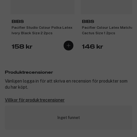
BIBS
BIBS
Pacifier Studio Colour Polka Latex
Pacifier Colour Latex Matcha
Ivory Black Size 2 2pcs
Cactus Size 1 2pcs
158 kr
146 kr
Produktrecensioner
Vänligen logga in för att skriva en recension för produkter som
du har köpt.
Villkor för produktrecensioner
Inget funnet