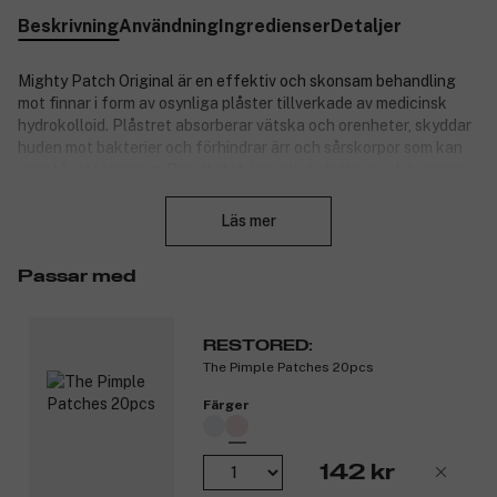
Beskrivning
Användning
Ingredienser
Detaljer
Mighty Patch Original är en effektiv och skonsam behandling
mot finnar i form av osynliga plåster tillverkade av medicinsk
hydrokolloid. Plåstret absorberar vätska och orenheter, skyddar
huden mot bakterier och förhindrar ärr och sårskorpor som kan
uppstå vid klämning. Resultatet är synligt plattare och lugnare
Stäng
finnar – utan irritation. Fri från kemikalier, allergitestad och säker
för alla hudtyper, även känslig hud.
Läs mer
Produktnummer:
3354058
Passar med
RESTORED:
The Pimple Patches 20pcs
Färger
142 kr