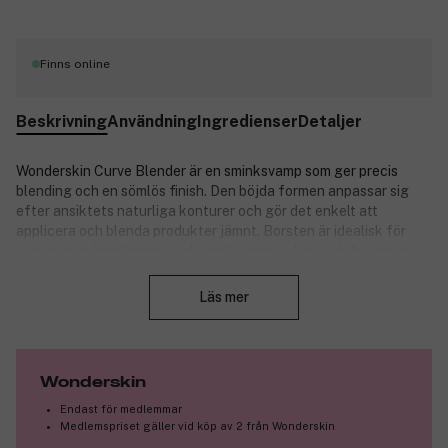
Finns online
Beskrivning
Användning
Ingredienser
Detaljer
Wonderskin Curve Blender är en sminksvamp som ger precis
blending och en sömlös finish. Den böjda formen anpassar sig
efter ansiktets naturliga konturer och gör det enkelt att
applicera och blenda produkter jämnt. Borsten är idealisk för
contouring, highlighting och applicering av bas, och fungerar
Stäng
särskilt bra med flytande och krämiga produkter för ett naturligt
och jämnt resultat.
Läs mer
Egenskaper:
Sömlöst och naturligt resultat.
Perfekt för blending.
Wonderskin
Följer ansiktets konturer.
Endast för medlemmar
Lämplig för flytande och krämiga produkter.
Medlemspriset gäller vid köp av 2 från Wonderskin