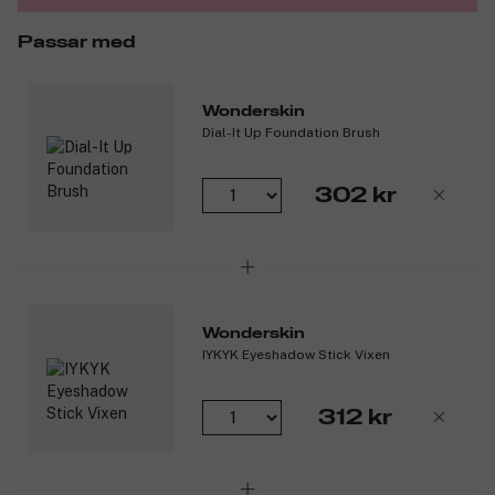
Produktnummer:
3353727
Passar med
Wonderskin
Dial-It Up Foundation Brush
302 kr
Wonderskin
IYKYK Eyeshadow Stick Vixen
312 kr