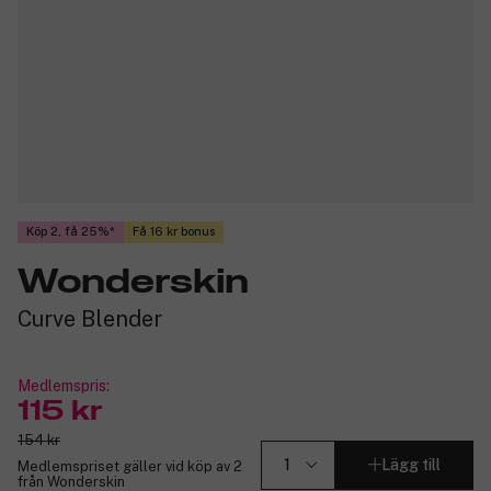
Köp 2, få 25%
Få 16 kr bonus
Wonderskin
Curve Blender
Medlemspris:
115 kr
154 kr
Lägg till
Medlemspriset gäller vid köp av 2
från Wonderskin