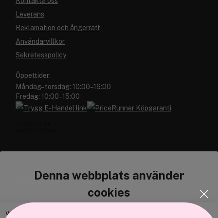
Kontakta oss
Leverans
Reklamation och ångerrätt
Användarvillkor
Sekretesspolicy
Öppettider:
Måndag–torsdag: 10:00–16:00
Fredag: 10:00–15:00
Denna webbplats använder
Cocopanda.se
cookies
Om oss
Bli medlem
Vi använder enhetsidentifierare för att anpassa innehållet och