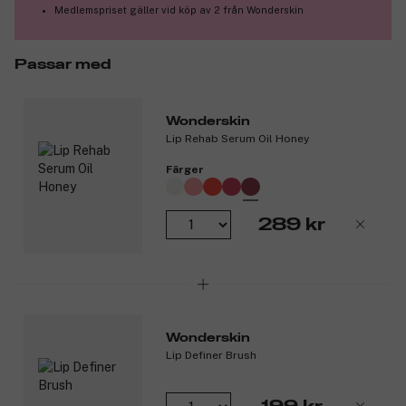
Medlemspriset gäller vid köp av 2 från Wonderskin
Passar med
Wonderskin
Lip Rehab Serum Oil Honey
Färger
289 kr
Wonderskin
Lip Definer Brush