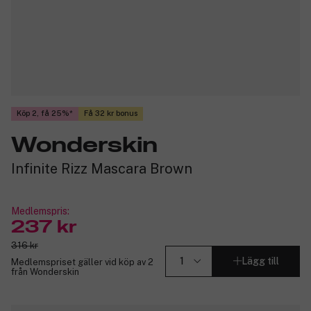
Köp 2, få 25%
Få 32 kr bonus
Wonderskin
Infinite Rizz Mascara Brown
Medlemspris:
237 kr
316 kr
Lägg till
Medlemspriset gäller vid köp av 2
från Wonderskin