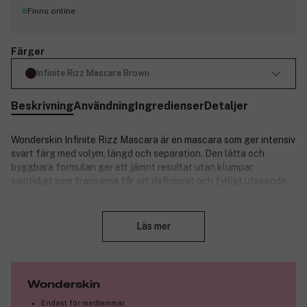
Finns online
Färger
Infinite Rizz Mascara Brown
Beskrivning
Användning
Ingredienser
Detaljer
Wonderskin Infinite Rizz Mascara är en mascara som ger intensiv
svart färg med volym, längd och separation. Den lätta och
byggbara formulan ger ett jämnt resultat utan klumpar,
samtidigt som fransarna får ett definierat och fylligt utseende.
Stäng
Läs mer
Produktnummer:
3353692
Wonderskin
Endast för medlemmar