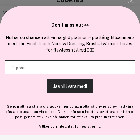
Om oss
Vi använder enhetsidentifierare för att anpassa innehållet och
Bli medlem
annonserna till användarna, tillhandahålla funktioner för sociala medier
Don’t miss out 👀
Samarbeta med oss
och analysera vår trafik. Vi vidarebefordrar även sådana identifierare
och annan information från din enhet till de sociala medier och annons-
Nu har du chansen att vinna ghd platinum+ plattång tillsammans
med The Final Touch Narrow Dressing Brush – två must-haves
och analysföretag som vi samarbetar med. Dessa kan i sin tur
för flawless styling! 💇‍♀️✨
kombinera informationen med annan information som du har
tillhandahållit eller som de har samlat in när du har använt deras
En del av
Brandsdal Group AS
E-post
tjänster.
För personlig vägledning om professionella hårprodukter, klicka
Jag vill vara med!
här
.
TILLÅT ALLA COOKIES
Genom att registrera dig godkänner du att motta vårt nyhetsbrev med våra
bästa erbjudanden via e-post. Du kan när som helst avregistrera dig från e-
VISA DETALJER
post genom att klicka på länken för att avsluta prenumerationen.
Villkor
och
integritet
för registrering