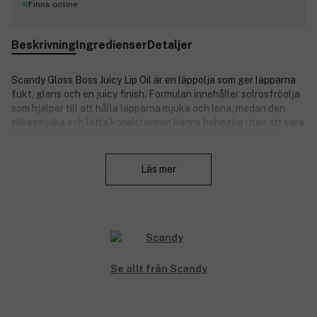
Finns online
Beskrivning
Ingredienser
Detaljer
Scandy Gloss Boss Juicy Lip Oil är en läppolja som ger läpparna
fukt, glans och en juicy finish. Formulan innehåller solrosfröolja
som hjälper till att hålla läpparna mjuka och lena, medan den
silkesmjuka och lätta konsistensen känns behaglig utan att vara
klibbig. Den lätta rosa nyansen ger läpparna ett fräscht och
Stäng
fylligare uttryck med en glansig, nästan oemotståndlig finish.
Perfekt för dig som vill ha mjuka, glossiga läppar med en
Läs mer
naturlig juicy effekt.
Produktnummer:
3352296
Se allt från Scandy