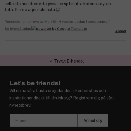
sellaista huulituotetta jossa on spf mutta kotona käytän
tätä. Pientä arjen luksusta 🤗
Recensionen skrevs av Mari för 4 veckor sedan | cocopanda.fi
Se översättning
Anmäl
✓ Trygg E-handel
Let's be friends!
Vill du ha våra bästa erbjudanden, skönhetstips och
inspirationer direkt till din inkorg? Registrera dig på vårt
nyhetsbrev!
Anmäl dig
E-post