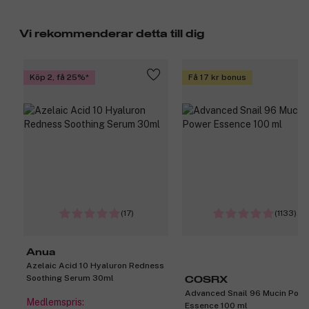
Vi rekommenderar detta till dig
Köp 2, få 25%
Få 17 kr bonus
(17)
(1133)
Anua
Azelaic Acid 10 Hyaluron Redness
Soothing Serum 30ml
COSRX
Advanced Snail 96 Mucin Powe
Medlemspris:
Essence 100 ml