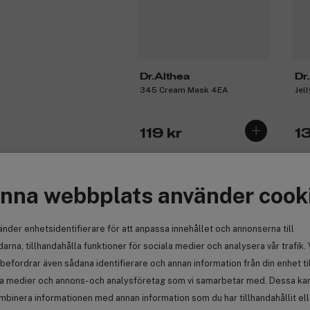
Dr.Althea
Dr
345 Cream Mask 4EA
Jel
119 kr
1
nna webbplats använder cook
Få 10% bonus
Ny
Få
änder enhetsidentifierare för att anpassa innehållet och annonserna till
arna, tillhandahålla funktioner för sociala medier och analysera vår trafik. 
befordrar även sådana identifierare och annan information från din enhet ti
la medier och annons- och analysföretag som vi samarbetar med. Dessa kan 
mbinera informationen med annan information som du har tillhandahållit el