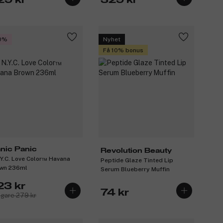
29 kr
329 kr
0%
Nyhet
Få 10% bonus
nic Panic
Revolution Beauty
.Y.C. Love Color™ Havana
Peptide Glaze Tinted Lip
wn 236ml
Serum Blueberry Muffin
23 kr
74 kr
igare 279 kr