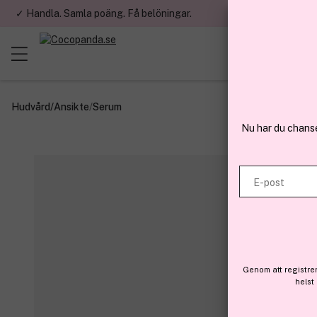
✓ Handla. Samla poäng. Få belöningar.
✓ Betala med fa
Hudvård
/
Ansikte
/
Serum
Nu har du chans
E-post
Genom att registre
helst