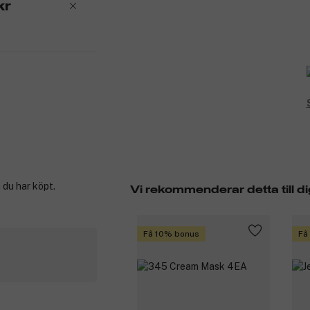
kr
 du har köpt.
Vi rekommenderar detta till di
Få 10% bonus
Få