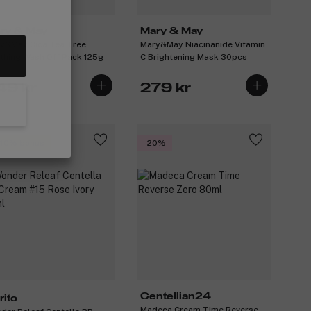
ry & May
Mary & May
y&May Cica Tea Tree
Mary&May Niacinanide Vitamin
thing Wash Off Pack 125g
C Brightening Mask 30pcs
49 kr
279 kr
 10% bonus
-20%
Centellian24
rito
Madeca Cream Time Reverse