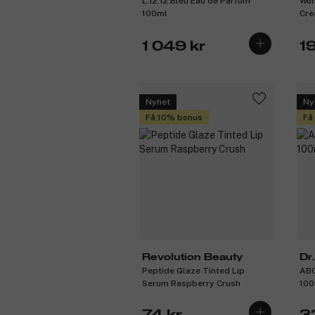
L.12.12 Bleu Eau de Parfum
Won
100ml
Cre
1 049 kr
1
Nyhet
Ny
Få 10% bonus
Få
Revolution Beauty
Dr
Peptide Glaze Tinted Lip
ABC
Serum Raspberry Crush
100