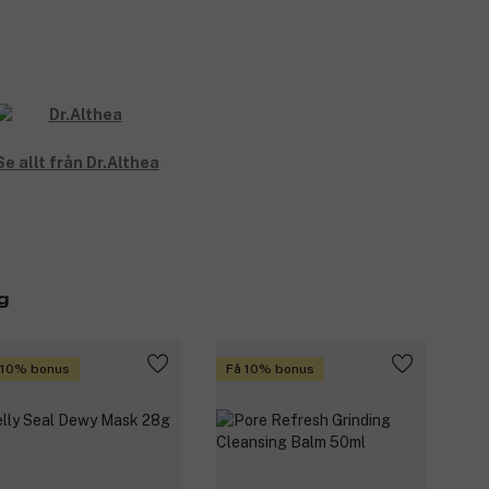
Se allt från Dr.Althea
g
 10% bonus
Få 10% bonus