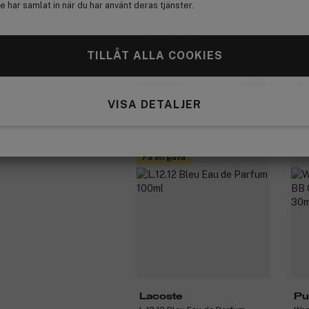
 har samlat in när du har använt deras tjänster.
Mary & May
Ma
Mary&May Spicule Collagen
Mar
TILLÅT ALLA COOKIES
PDRN Cream 15g
Soo
199 kr
2
VISA DETALJER
Nyhet
Få
Få en gåva
Lacoste
Pu