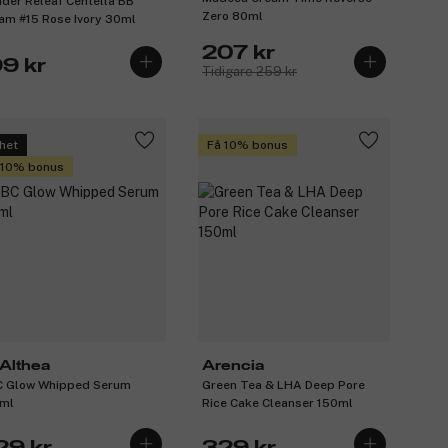
der Releaf Centella BB
Zero 80ml
am #15 Rose Ivory 30ml
207 kr
99 kr
Tidigare 259 kr
het
Få 10% bonus
 10% bonus
.Althea
Arencia
 Glow Whipped Serum
Green Tea & LHA Deep Pore
ml
Rice Cake Cleanser 150ml