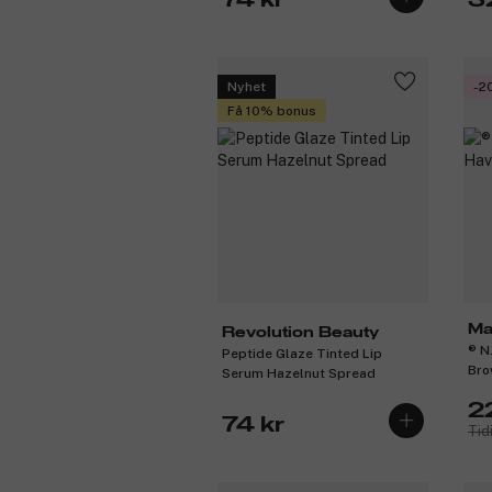
74 kr
3
Nyhet
-2
Få 10% bonus
Ma
Revolution Beauty
® N
Peptide Glaze Tinted Lip
Bro
Serum Hazelnut Spread
2
74 kr
Tid