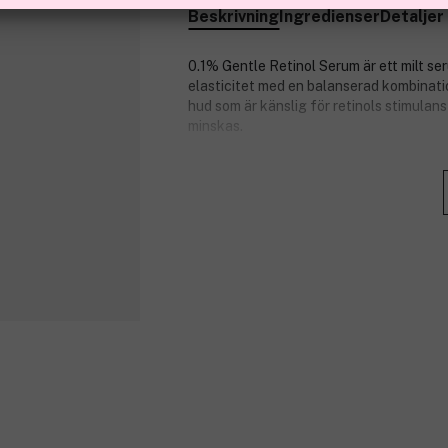
Beskrivning
Ingredienser
Detaljer
0.1% Gentle Retinol Serum är ett milt ser
elasticitet med en balanserad kombinatio
hud som är känslig för retinols stimulans
minskas.
Berikad med bakuchiol, känt för sina ege
kombinerat med ren retinol för en komple
balanserad hud med förbättrad elasticit
Produktnummer:
3352250