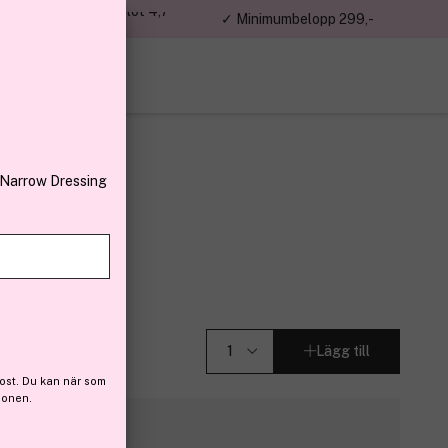
jon kunder – Trustpilot 4,7
✓ Minimumbelopp 299,-
av 5
 Narrow Dressing
 30ml
Lägg till
ost. Du kan när som
ionen.