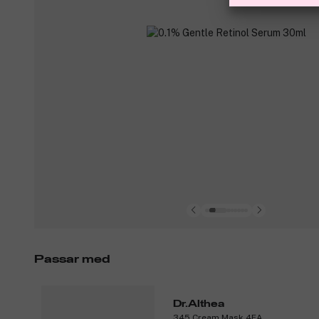
Passar med
Dr.Althea
345 Cream Mask 4EA