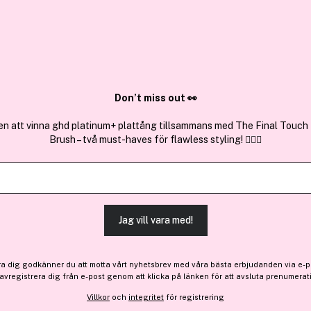
✓ Över 1,5 mil
ktura
✓ Trygg E-handel
Sök bland 25.192 produkter..
Don’t miss out 👀
en att vinna ghd platinum+ plattång tillsammans med The Final Touch
Brush – två must-haves för flawless styling! 💇‍♀️✨
Få 10% bonus
Dr.Althea
0.1% Gentle Retinol Serum
Jag vill vara med!
269 kr
ra dig godkänner du att motta vårt nyhetsbrev med våra bästa erbjudanden via e-p
 avregistrera dig från e-post genom att klicka på länken för att avsluta prenumerat
Finns online
Villkor
och
integritet
för registrering