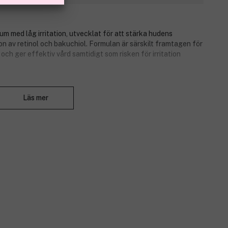
um med låg irritation, utvecklat för att stärka hudens
n av retinol och bakuchiol. Formulan är särskilt framtagen för
 och ger effektiv vård samtidigt som risken för irritation
Stäng
nskaper relaterade till hudens fasthet och porers elasticitet,
Läs mer
tt hudvård. Serumet bidrar till en jämnare, slätare och mer
et och komfort vid regelbunden användning.