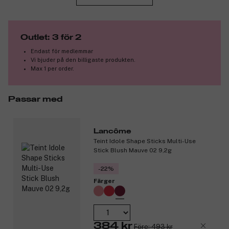
vitamin E hjälper den till att bevara fukt och komfort under hela
dagen, samtidigt som hudens textur upplevs jämnare och mer
förfinad. Den snedställda spetsen gör appliceringen precis och
enkel, både i hela ansiktet och på utvalda områden. Resultatet
Outlet: 3 för 2
är ett långvarigt och professionellt utseende med en lätt och
behaglig känsla.
Endast för medlemmar
Vi bjuder på den billigaste produkten.
Produktnummer:
Max 1 per order.
3351095
Passar med
Lancôme
Teint Idole Shape Sticks Multi-Use
Stick Blush Mauve 02 9,2g
-22%
Färger
384 kr
Före: 493 kr