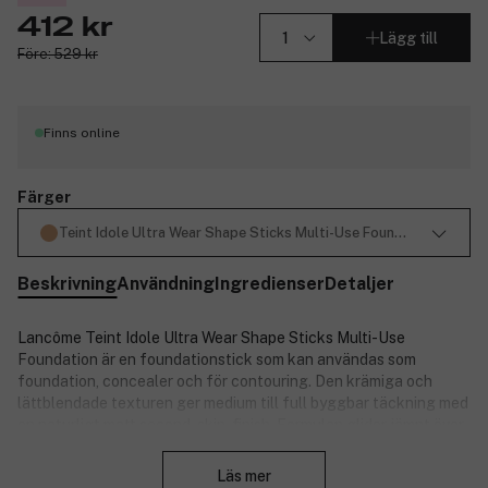
412 kr
Lägg till
Före: 529 kr
Finns online
Färger
Teint Idole Ultra Wear Shape Sticks Multi-Use Foundation Buff 2
Beskrivning
Användning
Ingredienser
Detaljer
Lancôme Teint Idole Ultra Wear Shape Sticks Multi-Use
Foundation är en foundationstick som kan användas som
foundation, concealer och för contouring. Den krämiga och
lättblendade texturen ger medium till full byggbar täckning med
en naturligt matt second-skin-finish. Formulan glider jämnt över
Stäng
huden, hjälper till att sudda ut ojämnheter, jämna ut hudtonen
och framhäva ansiktskonturerna. Berikad med skvalan och
Läs mer