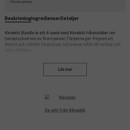
Finns online
Beskrivning
Ingredienser
Detaljer
Kknekki Bundle är ett 4-pack med Kknekki-hårsnoddar i en
handplockad mix av fina nyanser. Färgerna ger frisyren ett
diskret och stilrent färginslag, och passar både till vardag och
olika tillfällen.
Kknekki-hårsnoddar är vävda med en unik teknik av över 60
Stäng
trådar, vilket ger en extra mjuk och slitstark snodd med bra
Läs mer
stadga. De drar inte, går inte av och lämnar inga märken i håret.
Snoddarna är metallfria och kan även användas som ett stilrent
armband.
Denna kurerade 4-pack kombinerar funktion och design, oavsett
om du föredrar ett enkelt uttryck eller gillar att variera din stil.
Skonsam mot alla hårtyper.
Se allt från Kknekki
Metallfri och drar inte.
Slitstark, vävd kvalitet.
Designad i Skandinavien, inspirerad av koreansk