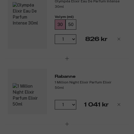
Olympéa Elixir Eau De Parfum Intense
Doftnoter:
30ml
Toppnoter: Salta, mineraliska noter.
Volym (ml)
Hjärtnoter: Aromatisk cypress.
30
50
Basnoter: Vaniljkaviar.
Produktnummer:
3348817
826 kr
Rabanne
1 Million Night Elixir Parfum Elixir
50ml
1 041 kr