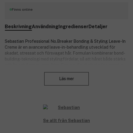
Finns online
Beskrivning
Användning
Ingredienser
Detaljer
Sebastian Professional No.Breaker Bonding & Styling Leave-In
Creme är en avancerad leave-in-behandling utvecklad för
skadat, stressat och försvagat hår. Formulan kombinerar bond-
building-teknologi med stylingfördelar, så att håret både stärks
inifrån och formas utan friss. Den ger flexibelt stadga, minskar
Stäng
friss, tillför mjukhet och skyddar mot värme upp till 230°C.
Krämen smälter in i håret utan att tynga ner och gör det enklare
Läs mer
att styla både naturliga och fönade looks. Perfekt som daglig
vård för hår som behöver motståndskraft och kontroll.
Produktnummer:
3345966
Se allt från Sebastian