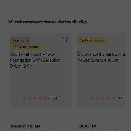
Vi rekommenderar detta till dig
Premium
Få 17 kr bonus
Få 30 kr bonus
(2656)
(1133)
bareMinerals
COSRX