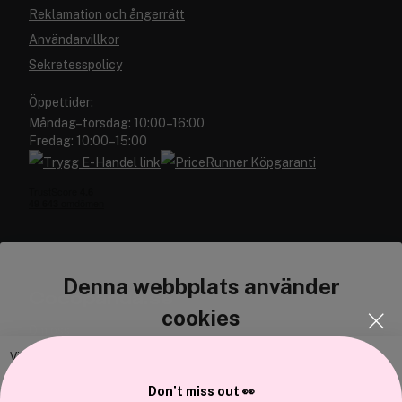
Reklamation och ångerrätt
Användarvillkor
Sekretesspolicy
Öppettider:
Måndag–torsdag: 10:00–16:00
Fredag: 10:00–15:00
Denna webbplats använder
Cocopanda.se
cookies
Om oss
Bli medlem
Vi använder enhetsidentifierare för att anpassa innehållet och
annonserna till användarna, tillhandahålla funktioner för sociala medier
Samarbeta med oss
Don’t miss out 👀
och analysera vår trafik. Vi vidarebefordrar även sådana identifierare