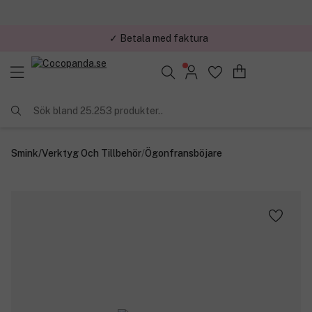
✓ Betala med faktura
✓ Trygg E-handel
Sök bland 25.253 produkter..
Smink
/
Verktyg Och Tillbehör
/
Ögonfransböjare