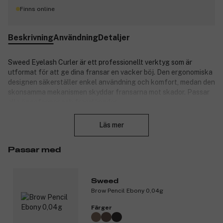
Finns online
Beskrivning
Användning
Detaljer
Sweed Eyelash Curler är ett professionellt verktyg som är
utformat för att ge dina fransar en vacker böj. Den ergonomiska
designen säkerställer enkel användning och komfort, medan den
skonsamma mekanismen skyddar fransarna mot skador. Passar
alla ögonformer och franslängder.
Stäng
Produktnummer:
3345848
Läs mer
Passar med
Sweed
Brow Pencil Ebony 0,04g
Färger