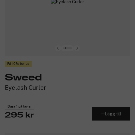
Få 10% bonus
Sweed
Eyelash Curler
Bara 1 på lager
Lägg till
295 kr