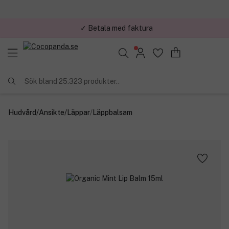
✓ Betala med faktura
✓ Trygg E-handel
Sök bland 25.323 produkter..
Hudvård
/
Ansikte
/
Läppar
/
Läppbalsam