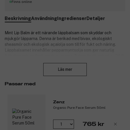
Finns online
Beskrivning
Användning
Ingredienser
Detaljer
Mint Lip Balm är ett närande läppbalsam som skyddar och
mjukgör läpparna. Denna är berikad med bivax, ekologiskt
sheasmör och ekologisk açaíolja som tillför fukt och näring.
Läppbalsamet innehåller pepparmyntsolja som ger naturlig
fyllighet och en frisk smak av mynta. Tuben är tillverkad av 30 %
Stäng
återvunnen plast, medan asken består av 100 % återvunnet
papper och är FSC-certifierad. Produkten är certifierad av
Läs mer
Svanenmärket och Ecocert COSMOS Natural. Formulan består
av 100 % ingredienser av naturligt ursprung, varav 24,5 % är
Passar med
certifierat ekologiska.
Produktnummer:
3342789
Zenz
Organic Pure Face Serum 50ml
765 kr