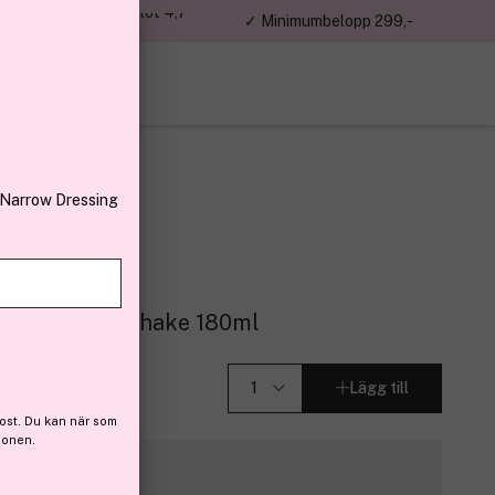
jon kunder – Trustpilot 4,7
✓ Minimumbelopp 299,-
av 5
 Narrow Dressing
awberry Milkshake 180ml
Lägg till
ost. Du kan när som
ionen.