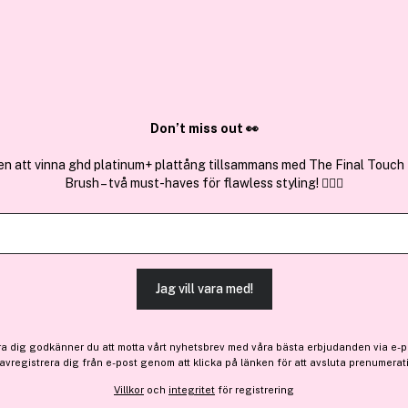
✓ Över 1,5 mil
ktura
✓ Trygg E-handel
Sök bland 25.196 produkter..
Don’t miss out 👀
en att vinna ghd platinum+ plattång tillsammans med The Final Touch
Brush – två must-haves för flawless styling! 💇‍♀️✨
Få en gåva
Få 36 kr bonus
IGK
Color Depositing Mask Str
Jag vill vara med!
359 kr
ra dig godkänner du att motta vårt nyhetsbrev med våra bästa erbjudanden via e-p
 avregistrera dig från e-post genom att klicka på länken för att avsluta prenumerat
Finns online
Villkor
och
integritet
för registrering