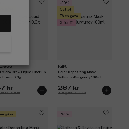
0%
-20%
 en gåva
Outlet
Få en gåva
3 för 2
tdeco
IGK
 Micro Brow Liquid Liner 06
Color Depositing Mask
k Brown 0,3g
Williams-Burgundy 180ml
47 kr
287 kr
igare 184 kr
Tidigare 359 kr
 en gåva
-30%