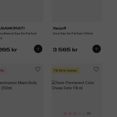
ASAMORATI
Xerjoff
a Bianca Eau De Parfum
Coro Eau De Parfum 100ml
ml
265 kr
3 565 kr
0%
Få 30 kr bonus
(11)