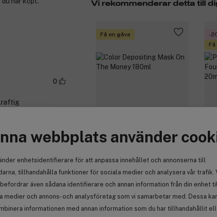
 du har köpt.
Vi rekommenderar detta till di
Få en gåva
-2
Få
0
kraftig
nna webbplats använder cook
an | cocopanda.no
Ar
IGK
Per
Color Depositing Mask On The
Anmäl
Fou
änder enhetsidentifierare för att anpassa innehållet och annonserna till
Money 180ml
arna, tillhandahålla funktioner för sociala medier och analysera vår trafik. 
2
359 kr
befordrar även sådana identifierare och annan information från din enhet ti
Tid
la medier och annons- och analysföretag som vi samarbetar med. Dessa kan 
mbinera informationen med annan information som du har tillhandahållit el