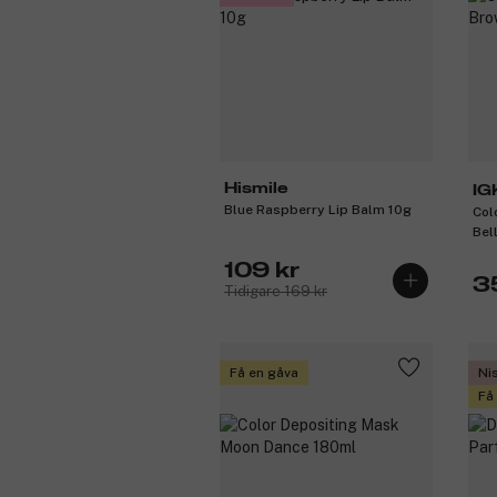
Hismile
IG
Blue Raspberry Lip Balm 10g
Col
Bel
109 kr
3
Tidigare 169 kr
Få en gåva
Ni
Få