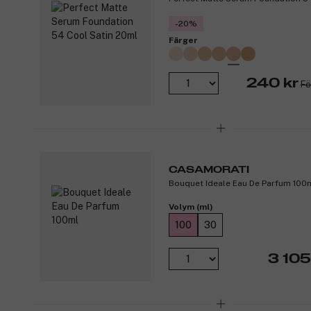
-20%
Färger
240 kr
Fö
CASAMORATI
Bouquet Ideale Eau De Parfum 100
Volym (ml)
100
30
3 105