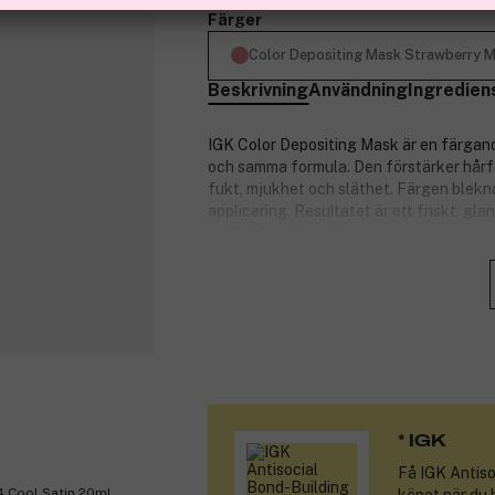
Färger
Color Depositing Mask Strawberry M
Beskrivning
Användning
Ingredien
IGK Color Depositing Mask är en färgan
och samma formula. Den förstärker hårfär
fukt, mjukhet och släthet. Färgen bleknar
applicering. Resultatet är ett friskt, gl
mellan färgningarna.
Produktnummer:
3341293
* IGK
Få
IGK Antiso
4 Cool Satin 20ml