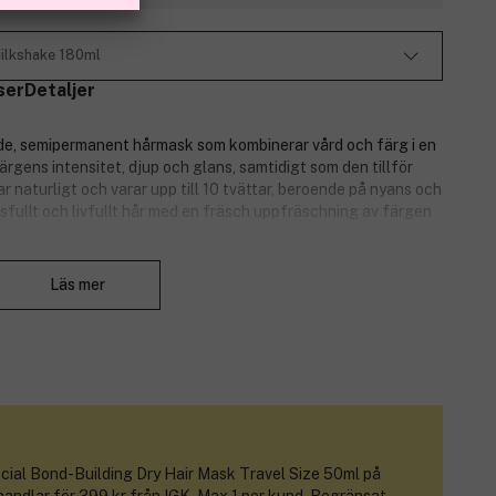
ilkshake 180ml
ser
Detaljer
de, semipermanent hårmask som kombinerar vård och färg i en
gens intensitet, djup och glans, samtidigt som den tillför
 naturligt och varar upp till 10 tvättar, beroende på nyans och
ansfullt och livfullt hår med en fräsch uppfräschning av färgen
Stäng
Läs mer
cial Bond-Building Dry Hair Mask Travel Size 50ml
på