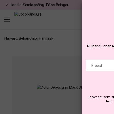
✓ Handla. Samla poäng. Få belöningar.
✓ Betala med fa
Hårvård
/
Behandling
/
Hårmask
Nu har du chans
E-post
Genom att registre
helst