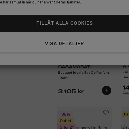
 har samlat in när du har använt deras tjänster.
Nischdofter
-2
Få 311 kr bonus
Få
TILLÅT ALLA COOKIES
VISA DETALJER
Ar
CASAMORATI
24H
Bouquet Ideale Eau De Parfum
Dar
100ml
1
3 105 kr
Tid
-35%
Få
Outlet
3 för 2