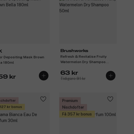
Brushworks
K
Refresh & Revitalise Fruity
or Depositing Mask Brown
Watermelon Dry Shampoo
la 180ml
50ml
63 kr
59 kr
Tidigare 91 kr
schdofter
Premium
 127 kr bonus
Nischdofter
Få 357 kr bonus