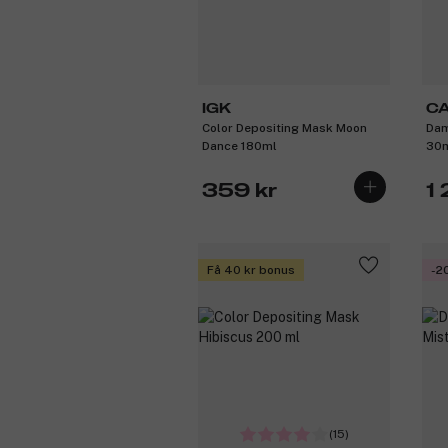
IGK
C
Color Depositing Mask Moon
Dam
Dance 180ml
30
359 kr
1 
Få 40 kr bonus
-2
(15)