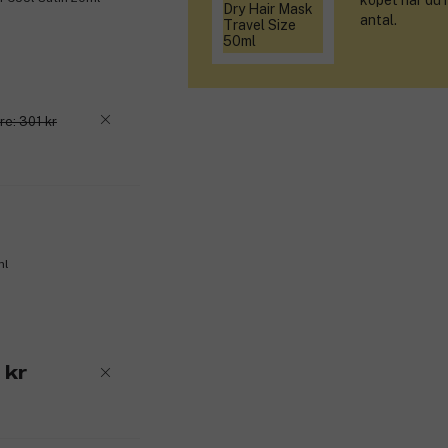
köpet när du 
antal.
re: 301 kr
ml
 kr