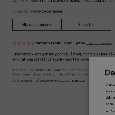
Vänligen logga in för att skriva en recension för produkter som
Villkor för produktrecensioner
Alla recensioner
Senast
Bekräftad köpare
Maryon Sofie Toini Lyche
Liker fargen, satt ganske godt på vått hår, men ble da ikke så 
akkurat som det står på. Gleder meg til å prøve i tørt hår også:)
De
IGK Color Depositing Mask Williams-Burgundy 180ml
Recensionen skrevs av Maryon Sofie Toini Lyche för 4 månader sed
Se översättning
Vi anv
använd
vidare
socia
tur ko