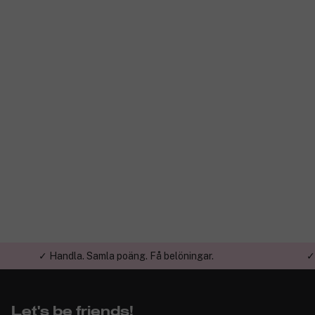
✓ Handla. Samla poäng. Få belöningar.
✓
Let's be friends!