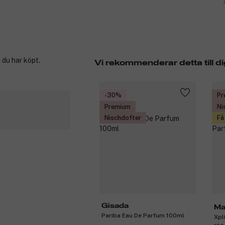
 du har köpt.
Vi rekommenderar detta till di
-30%
Pr
Premium
Ni
Nischdofter
Få
Gisada
Ma
Pariba Eau De Parfum 100ml
Xpl