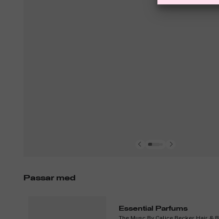
Passar med
Essential Parfums
The Musc By Calice Becker Hair & 