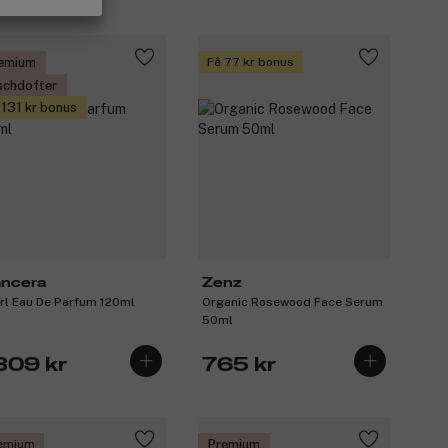
emium
Få 77 kr bonus
schdofter
 131 kr bonus
ncera
Zenz
rl Eau De Parfum 120ml
Organic Rosewood Face Serum
50ml
 309 kr
765 kr
emium
Premium