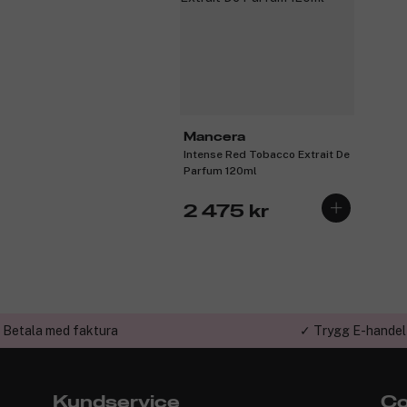
Mancera
Intense Red Tobacco Extrait De
Parfum 120ml
2 475 kr
 Betala med faktura
✓ Trygg E-handel
Kundservice
Co