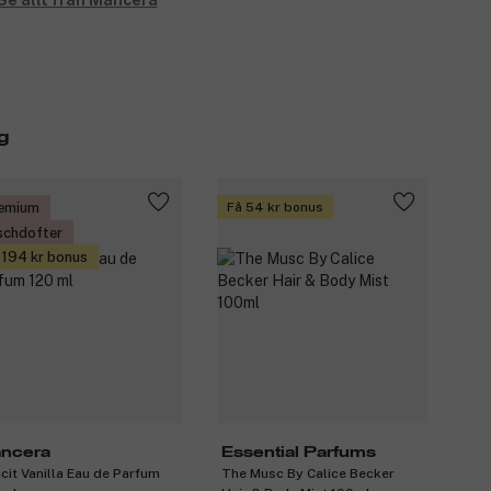
Se allt från Mancera
g
emium
Få 54 kr bonus
schdofter
 194 kr bonus
ncera
Essential Parfums
icit Vanilla Eau de Parfum
The Musc By Calice Becker