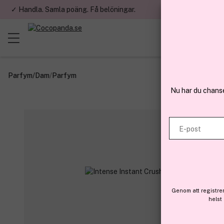
✓ Handla. Samla poäng. Få belöningar.
✓ Betala med fa
Parfym
/
Dam
/
Parfym
Nu har du chans
E-post
Genom att registre
helst