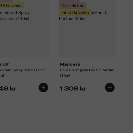
 45 kr bonus
Nischdofter
Få 131 kr bonus
joff
Mancera
dorant Spray Renaissance
Gold Prestigium Eau De Parfum
ml
120ml
49 kr
1 309 kr