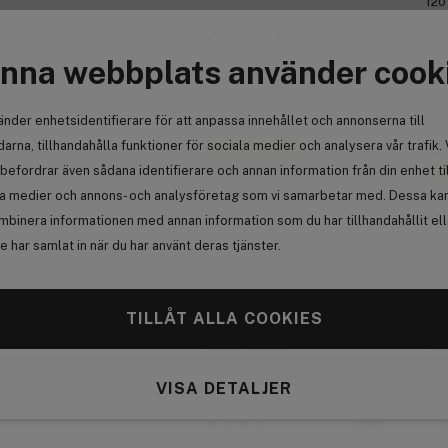
120
2 073 kr
1
Tidigare 2 962 kr
nna webbplats använder cook
änder enhetsidentifierare för att anpassa innehållet och annonserna till
Premium
Pr
arna, tillhandahålla funktioner för sociala medier och analysera vår trafik. 
Få 35 kr bonus
Ni
befordrar även sådana identifierare och annan information från din enhet ti
Få
la medier och annons- och analysföretag som vi samarbetar med. Dessa kan 
mbinera informationen med annan information som du har tillhandahållit el
 har samlat in när du har använt deras tjänster.
TILLÅT ALLA COOKIES
Montblanc
Ma
Explorer Extreme Showergel
Ins
150ml
120
VISA DETALJER
345 kr
1