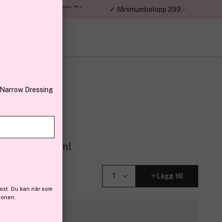
jon kunder – Trustpilot 4,7
✓ Minimumbelopp 299,-
av 5
 Narrow Dressing
s
de Parfum 120ml
Lägg till
ost. Du kan när som
ionen.