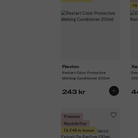
Få
Revlon
Xer
Restart Color Protective
Deo
Melting Conditioner 200ml
100
243 kr
4
Premium
Nischdofter
Få 248 kr bonus