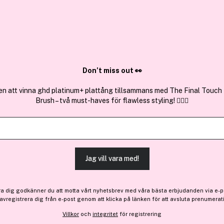
✓ Över 1,5 mil
ktura
✓ Trygg E-handel
Sök bland 25.241 produkter..
Don’t miss out 👀
en att vinna ghd platinum+ plattång tillsammans med The Final Touch
Brush – två must-haves för flawless styling! 💇‍♀️✨
Premium
Nischdofter
Få 224 kr bonu
Mancera
Intense Instant Crush Eau 
Jag vill vara med!
2 235 kr
ra dig godkänner du att motta vårt nyhetsbrev med våra bästa erbjudanden via e-p
 avregistrera dig från e-post genom att klicka på länken för att avsluta prenumerat
Finns online
Villkor
och
integritet
för registrering