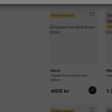
Få 46 kr bonus
Pr
Ni
Få
Zenz
Ma
Organic Pure Body Butter
Pea
200ml
455 kr
1
Få 25 kr bonus
Pr