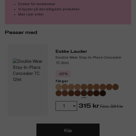
Endast för medlemmar
Vi bjuder på den billigaste produkten.
Max 1 per order.
Passar med
Estée Lauder
Double Wear Stay-In-Place Concealer
7C 12ml
-20%
Färger
315 kr
Före: 394 kr
Köp