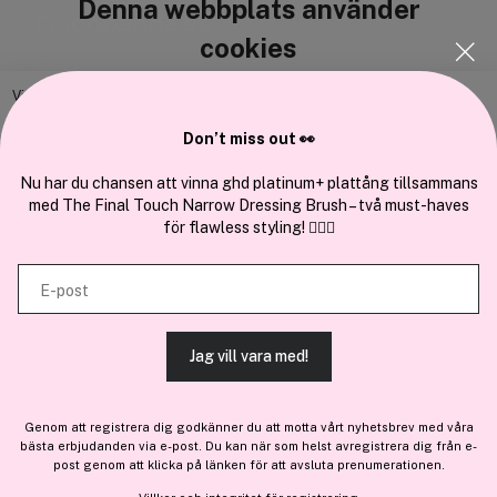
Denna webbplats använder
Cocopanda.se
cookies
Om oss
Bli medlem
Vi använder enhetsidentifierare för att anpassa innehållet och
annonserna till användarna, tillhandahålla funktioner för sociala medier
Samarbeta med oss
Don’t miss out 👀
och analysera vår trafik. Vi vidarebefordrar även sådana identifierare
och annan information från din enhet till de sociala medier och annons-
Nu har du chansen att vinna ghd platinum+ plattång tillsammans
med The Final Touch Narrow Dressing Brush – två must-haves
och analysföretag som vi samarbetar med. Dessa kan i sin tur
för flawless styling! 💇‍♀️✨
kombinera informationen med annan information som du har
tillhandahållit eller som de har samlat in när du har använt deras
En del av
Brandsdal Group AS
E-post
tjänster.
För personlig vägledning om professionella hårprodukter, klicka
här
.
Jag vill vara med!
TILLÅT ALLA COOKIES
Genom att registrera dig godkänner du att motta vårt nyhetsbrev med våra
bästa erbjudanden via e-post. Du kan när som helst avregistrera dig från e-
VISA DETALJER
post genom att klicka på länken för att avsluta prenumerationen.