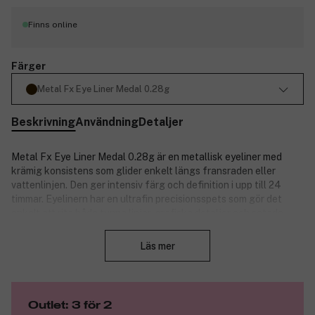
Finns online
Färger
Metal Fx Eye Liner Medal 0.28g
Beskrivning
Användning
Detaljer
Metal Fx Eye Liner Medal 0.28g är en metallisk eyeliner med
krämig konsistens som glider enkelt längs fransraden eller
vattenlinjen. Den ger intensiv färg och definition i upp till 24
timmar. Eyelinern har en ultrafin precisionsspets som gör det
enkelt att rita både tunna linjer, grafiska detaljer och sotade
Stäng
effekter. Formulan stelnar snabbt och sitter som en vattenfast,
smuts-, svett- och blekningsresistent finish. Perfekt för dig som
Läs mer
vill ha ett uttrycksfullt och långvarigt resultat med metallisk
glans.
Produktnummer:
3338258
Outlet: 3 för 2