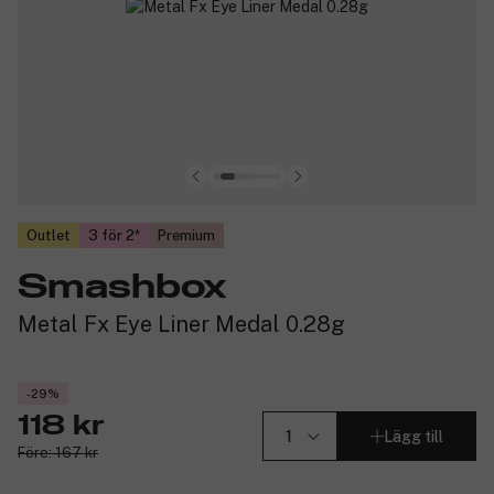
Outlet
3 för 2
Premium
Smashbox
Metal Fx Eye Liner Medal 0.28g
-29%
118 kr
Lägg till
Före: 167 kr