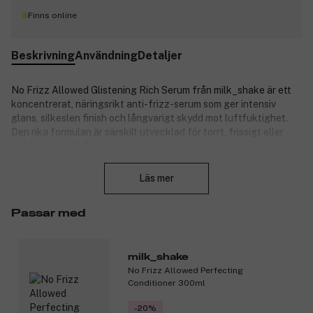
Finns online
Beskrivning
Användning
Detaljer
No Frizz Allowed Glistening Rich Serum från milk_shake är ett
koncentrerat, näringsrikt anti-frizz-serum som ger intensiv
glans, silkeslen finish och långvarigt skydd mot luftfuktighet.
Den rika formulan är särskilt utvecklad för torrt, frissigt eller
svårhanterligt hår och passar perfekt som sista steg i
Stäng
stylingrutinen för att försegla och skydda håret utan att tynga
ner. Serumet är berikat med mjölkproteiner och quinoaextrakt
Läs mer
som stärker och reparerar hårfibrerna, samt babassu- och
moringaolja för att mjukgöra och skydda håret. Integrity 41 ger
Passar med
färgskydd, medan vitamin E tillför antioxidanter mot yttre
påfrestningar. Resultatet är kontrollerat, glansigt och
hälsosamt hår – varje dag.
milk_shake
Produktnummer:
3336004
No Frizz Allowed Perfecting
Conditioner 300ml
-20%