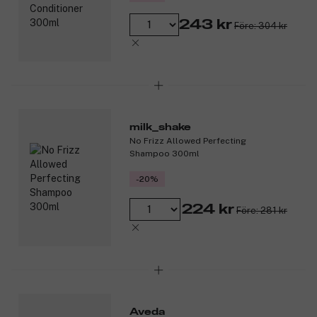
243 kr
Före: 304 kr
milk_shake
No Frizz Allowed Perfecting
Shampoo 300ml
-20%
224 kr
Före: 281 kr
Aveda