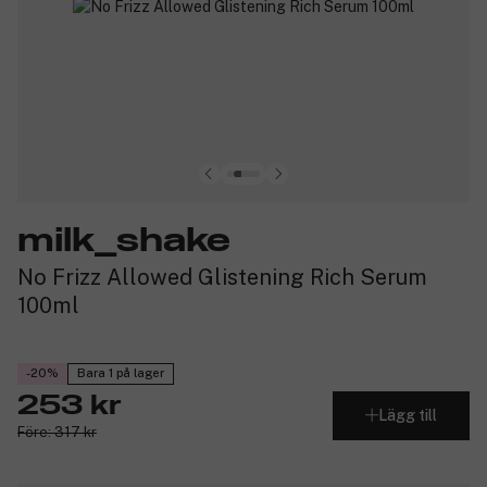
milk_shake
No Frizz Allowed Glistening Rich Serum
100ml
-20%
Bara 1 på lager
253 kr
Lägg till
Före: 317 kr