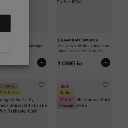
eda
Essential Parfums
riPlenish Conditioner Light
Mon Vetiver By Bruno Jovanovic
0ml
Refill Eau De Parfum 150ml
470 kr
1 095 kr
schdofter
-20%
 10% bonus
Outlet
3 för 2
Premium