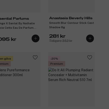
Anastasia Beverly Hills
sential Parfums
Smooth Blur Contour Stick Cast
nge X Santal By Nathalie
Shadow 8g
cia Cetto Eau De Parfum
illable 100ml
281 kr
 095 kr
Tidigare 352 kr
 en gåva
-20%
emium
Premium