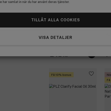
 har samlat in när du har använt deras tjänster.
TILLÅT ALLA COOKIES
Meraki
Av
VISA DETALJER
Body Lotion Silky Mist 275ml
Nut
100
248 kr
1 
Få 10% bonus
Ni
Få