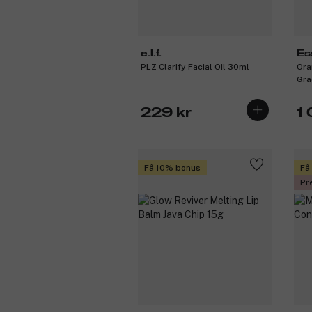
e.l.f.
Es
PLZ Clarify Facial Oil 30ml
Ora
Gra
Ref
229 kr
1
Få 10% bonus
Få
Pr