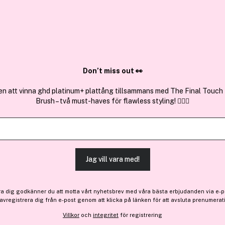
✓ Över 1,5 mil
ktura
✓ Trygg E-handel
Sök bland 25.265 produkter..
Don’t miss out 👀
en att vinna ghd platinum+ plattång tillsammans med The Final Touch
Brush – två must-haves för flawless styling! 💇‍♀️✨
Få 30% bonus
IDUN Minerals
Bronzing Gel Sunrise 30ml
Jag vill vara med!
242 kr
Tillfälligt slut
ra dig godkänner du att motta vårt nyhetsbrev med våra bästa erbjudanden via e-p
 avregistrera dig från e-post genom att klicka på länken för att avsluta prenumerat
Villkor
och
integritet
för registrering
Tillfälligt slut