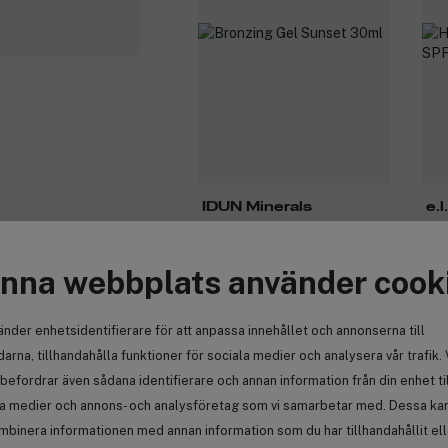
IDUN Minerals
e.l.
Bronzing Gel Sunset 30ml
Hal
Tan
nna webbplats använder cook
242 kr
2
änder enhetsidentifierare för att anpassa innehållet och annonserna till
arna, tillhandahålla funktioner för sociala medier och analysera vår trafik. 
Få 10% bonus
Få
befordrar även sådana identifierare och annan information från din enhet ti
la medier och annons- och analysföretag som vi samarbetar med. Dessa kan 
mbinera informationen med annan information som du har tillhandahållit el