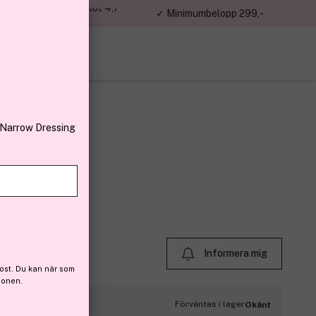
jon kunder – Trustpilot 4,7
✓ Minimumbelopp 299,-
av 5
 Narrow Dressing
Informera mig
ost. Du kan när som
ionen.
Förväntas i lager
Okänt