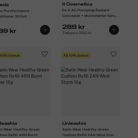
It Cosmetics
eda
Do It All Plumping Radiant
s Pureformance
Concealer + Multivitamin Serum
ditioner 300ml
Rich Neutral 510 7ml
289 kr
89 kr
Tidigare 362 kr
 10% bonus
Få 10% bonus
leashia
Unleashia
in Wear Healthy-Green
Satin Wear Healthy-Green
hion Refill 46N Burnt
Cushion Refill 24N Wind Storm