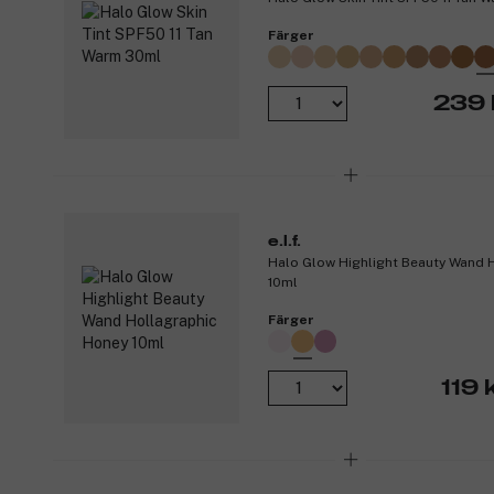
Färger
239 
e.l.f.
Halo Glow Highlight Beauty Wand 
10ml
Färger
119 