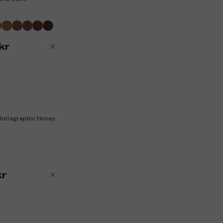
kr
Hollagraphic Honey
kr