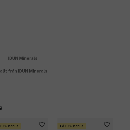
allt från IDUN Minerals
g
 10% bonus
Få 10% bonus