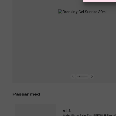
Passar med
e.l.f.
Halo Glow Skin Tint SPF50 11 Tan 