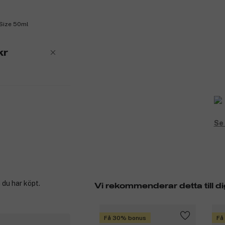
 Size 50ml
kr
Se 
 du har köpt.
Vi rekommenderar detta till di
Få 30% bonus
Få