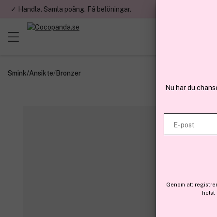
✓ Handla. Samla poäng. Få belöningar.
✓ Betala med fa
Smink
/
Ansikte
/
Bronzer
Nu har du chans
E-post
Genom att registre
helst