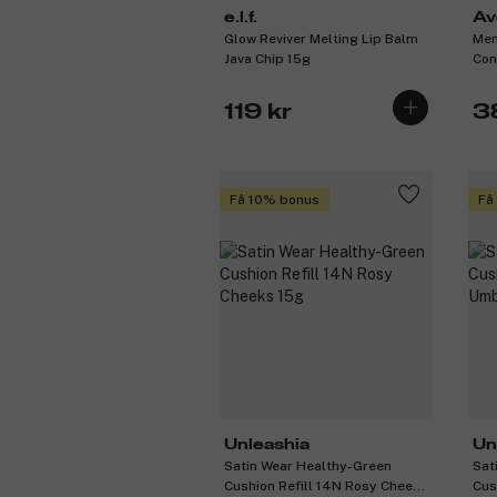
e.l.f.
Av
Glow Reviver Melting Lip Balm
Men
Java Chip 15g
Con
119 kr
3
Få 10% bonus
Få
Unleashia
Un
Satin Wear Healthy-Green
Sat
Cushion Refill 14N Rosy Cheeks
Cus