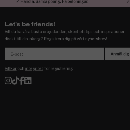
✓ Handla. Samla poäng. Få belöningar.
✓
Let's be friends!
Vill du ha våra bästa erbjudanden, skönhetstips och inspirationer
direkt till din inkorg? Registrera dig på vårt nyhetsbrev!
Anmäl dig
E-post
Villkor
och
integritet
för registrering