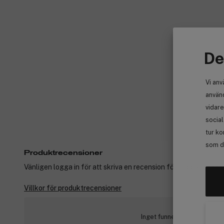
De
Vi anv
använd
vidare
socia
tur ko
som de
Produktrecensioner
Vänligen logga in för att skriva en recension för produkter som
Villkor för produktrecensioner
Inget funnet