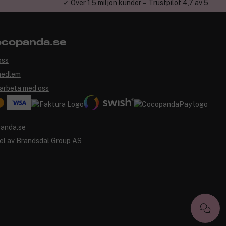
✓ Över 1,5 miljon kunder – Trustpilot 4,7 av 5
copanda.se
oss
medlem
arbeta med oss
el av
Brandsdal Group AS