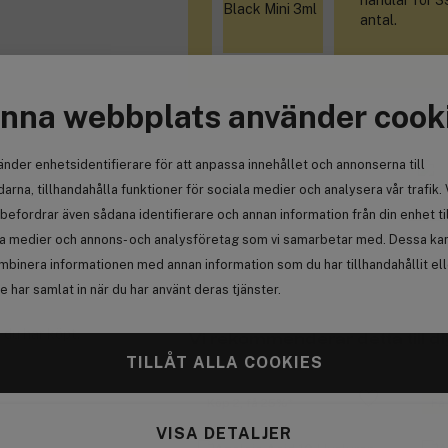
handlar för 
antal.
nna webbplats använder cook
änder enhetsidentifierare för att anpassa innehållet och annonserna till
arna, tillhandahålla funktioner för sociala medier och analysera vår trafik. 
Se al
befordrar även sådana identifierare och annan information från din enhet ti
la medier och annons- och analysföretag som vi samarbetar med. Dessa kan 
mbinera informationen med annan information som du har tillhandahållit el
 har samlat in när du har använt deras tjänster.
 du har köpt.
Vi rekommenderar detta till di
TILLÅT ALLA COOKIES
Köp 2, få 25%
Få
VISA DETALJER