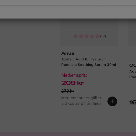
(17)
Anua
Azelaic Acid 10 Hyaluron
Redness Soothing Serum 30ml
C
Adv
Medlemspris:
Pow
209 kr
279 kr
Medlemspriset gäller
16
vid köp av 2 från Anua