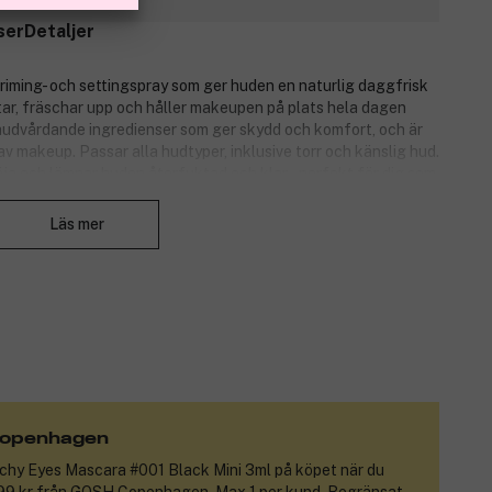
ser
Detaljer
priming- och settingspray som ger huden en naturlig daggfrisk
tar, fräschar upp och håller makeupen på plats hela dagen
 hudvårdande ingredienser som ger skydd och komfort, och är
av makeup. Passar alla hudtyper, inklusive torr och känslig hud.
öja och lämnar huden återfuktad och klar – perfekt för dig som
Stäng
Läs mer
openhagen
hy Eyes Mascara #001 Black Mini 3ml
på köpet när du