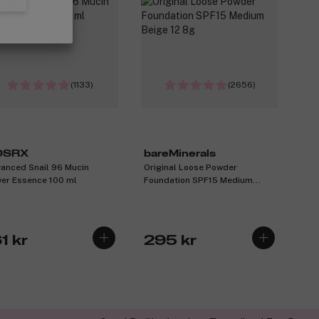
(1133)
(2656)
OSRX
bareMinerals
anced Snail 96 Mucin
Original Loose Powder
er Essence 100 ml
Foundation SPF15 Medium
Beige 12 8g
1 kr
295 kr