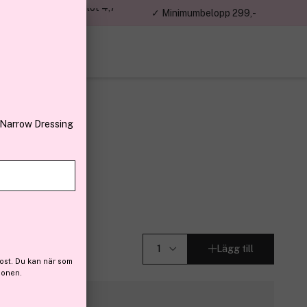
jon kunder – Trustpilot 4,7
✓ Minimumbelopp 299,-
av 5
 Narrow Dressing
agen
in 50ml
Lägg till
ost. Du kan när som
ionen.