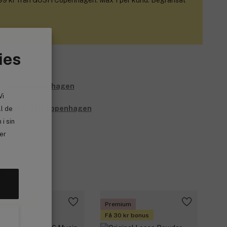
399 kr från GOSH Copenhagen. Max 1 per kund. Begränsat
ies
Vi
lt från GOSH Copenhagen
ll de
i sin
ler
g
 17 kr bonus
Premium
Få 30 kr bonus