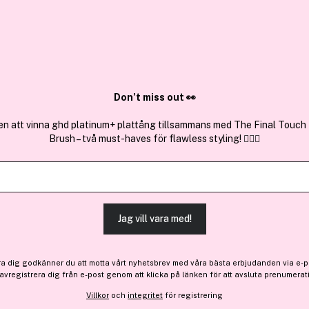
✓ Över 1,5 mil
ktura
✓ Trygg E-handel
Sök bland 25.240 produkter..
Don’t miss out 👀
en att vinna ghd platinum+ plattång tillsammans med The Final Touch
Brush – två must-haves för flawless styling! 💇‍♀️✨
Få en gåva
Få 24 kr bonus
GOSH Copenh
Prime’n Set Spray Dewy Sk
Jag vill vara med!
Bara 2 på lager
237 kr
ra dig godkänner du att motta vårt nyhetsbrev med våra bästa erbjudanden via e-p
 avregistrera dig från e-post genom att klicka på länken för att avsluta prenumerat
Villkor
och
integritet
för registrering
Finns online