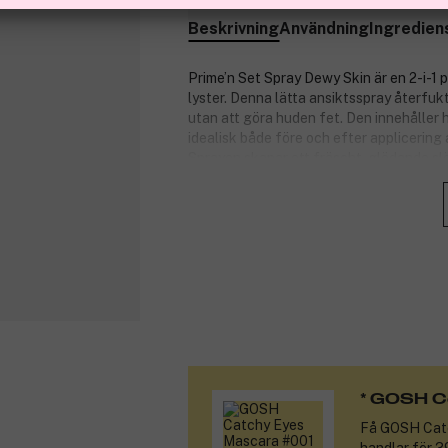
Beskrivning
Användning
Ingredien
Prime’n Set Spray Dewy Skin är en 2-i-1 
lyster. Denna lätta ansiktsspray återfuk
utan att göra huden fet. Den innehåller
idealisk både före och efter applicering 
Sprayen skapar ett fräscht, glödande sl
vill ha långvarig lyster och fukt.
Produktnummer:
3335122
* GOSH C
Få
GOSH Catc