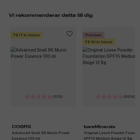
Vi rekommenderar detta till dig
Få 17 kr bonus
Premium
Få 30 kr bonus
(1133)
(2656)
COSRX
bareMinerals
Advanced Snail 96 Mucin Power
Original Loose Powder Founda
Essence 100 ml
SPF15 Medium Beige 12 8g