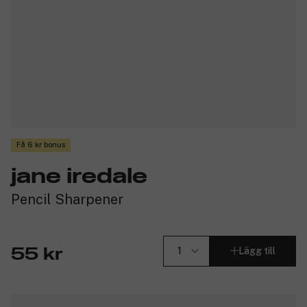
Få 6 kr bonus
jane iredale
Pencil Sharpener
Lägg till
55 kr