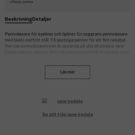
Finns online
Beskrivning
Detaljer
Pennvässare för eyeliner och lipliner. En noggrann pennvässare
med blad i rostfritt stål. Få spetsiga pennor för ett fint resultat.
Den här pennvässaren kan du använda på alla dina bästa Jane
Iredal makeup-pennor. Sköt om pennorna och få en spetsig topp
och definierade linjer.
Stäng
Produktnummer:
3334744
Läs mer
Se allt från jane iredale