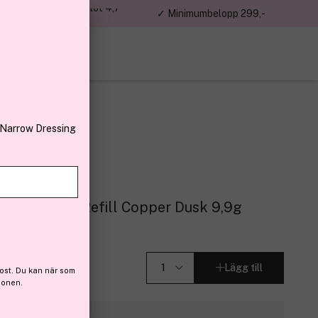
jon kunder – Trustpilot 4,7
✓ Minimumbelopp 299,-
av 5
 Narrow Dressing
er Palette Refill Copper Dusk 9,9g
Lägg till
ost. Du kan när som
ionen.