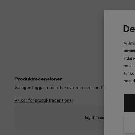
De
Vi anv
använd
vidare
socia
tur ko
Produktrecensioner
som de
Vänligen logga in för att skriva en recension för produkter som
Villkor för produktrecensioner
Inget funnet