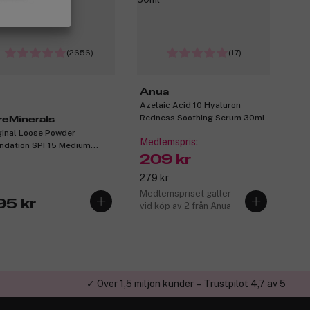
(2656)
(17)
Anua
Azelaic Acid 10 Hyaluron
Redness Soothing Serum 30ml
reMinerals
ginal Loose Powder
Medlemspris:
ndation SPF15 Medium
ge 12 8g
209 kr
279 kr
Medlemspriset gäller
95 kr
vid köp av 2 från Anua
✓ Över 1,5 miljon kunder – Trustpilot 4,7 av 5