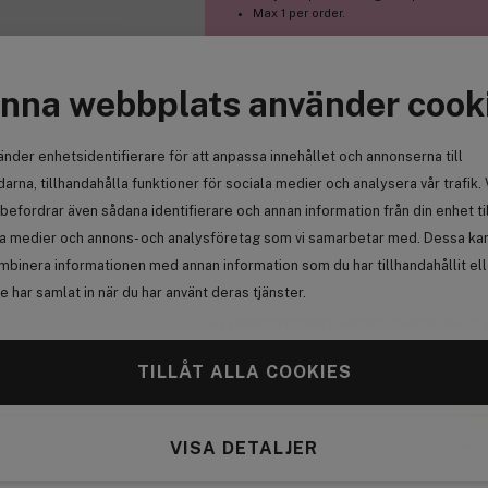
Max 1 per order.
nna webbplats använder cook
änder enhetsidentifierare för att anpassa innehållet och annonserna till
arna, tillhandahålla funktioner för sociala medier och analysera vår trafik. 
Se
befordrar även sådana identifierare och annan information från din enhet ti
la medier och annons- och analysföretag som vi samarbetar med. Dessa kan 
mbinera informationen med annan information som du har tillhandahållit el
 har samlat in när du har använt deras tjänster.
 du har köpt.
Vi rekommenderar detta till di
TILLÅT ALLA COOKIES
Få 17 kr bonus
Pr
Få
VISA DETALJER