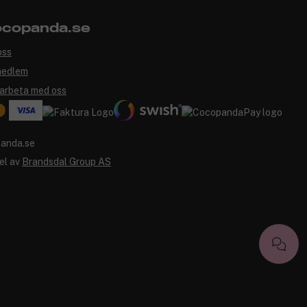
copanda.se
oss
medlem
arbeta med oss
el av
Brandsdal Group AS