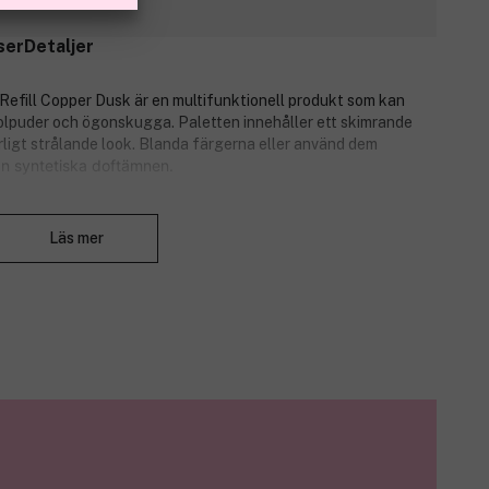
ser
Detaljer
fill Copper Dusk är en multifunktionell produkt som kan
olpuder och ögonskugga. Paletten innehåller ett skimrande
urligt strålande look. Blanda färgerna eller använd dem
rån syntetiska doftämnen.
Stäng
Läs mer
ar de flesta hudtoner.
 finish med naturlig lyster.
ghter, rouge eller ögonskugga.
med hjälp av antioxidanter, som bekämpar fria radikaler.
ukt.