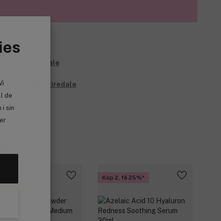
ies
Vi
 allt från jane iredale
ll de
i sin
ler
g
emium
Köp 2, få 25%
 30 kr bonus