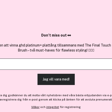
✓ Över 1,5 mil
ktura
✓ Trygg E-handel
Sök bland 25.318 produkter..
Don’t miss out 👀
en att vinna ghd platinum+ plattång tillsammans med The Final Touch
Brush – två must-haves för flawless styling! 💇‍♀️✨
Outlet
3 för 2
jane iredale
PureBronze™ Shimmer Bronz
Jag vill vara med!
-20%
Bara 4 på lager
556 kr
ra dig godkänner du att motta vårt nyhetsbrev med våra bästa erbjudanden via e-p
Före: 695 kr
 avregistrera dig från e-post genom att klicka på länken för att avsluta prenumerat
Villkor
och
integritet
för registrering