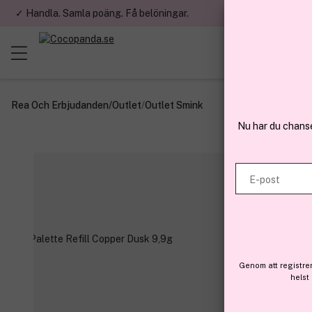
✓ Handla. Samla poäng. Få belöningar.
✓ Betala med fa
Rea Och Erbjudanden
/
Outlet
/
Outlet Smink
Nu har du chans
E-post
Genom att registre
helst