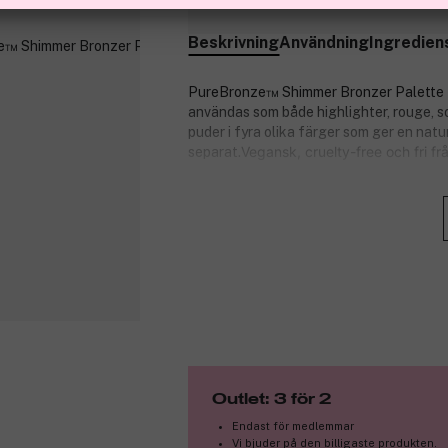
Finns online
Beskrivning
Användning
Ingredien
PureBronze™ Shimmer Bronzer Palette Re
användas som både highlighter, rouge, s
puder i fyra olika färger som ger en nat
Vegansk, cruelty-free och fri f
separat.
Fördelar:
Unika färgkombinationer som pass
Krämig sammansättning för en jämn
Kan användas som solpuder, highli
Hudvårdande egenskaper:
Tallbarksextrakt lugnar huden.
Granatäppelextrakt skyddar huden 
Solrosolja hjälper huden behålla f
Outlet: 3 för 2
Produktnummer:
3334569
Endast för medlemmar
Vi bjuder på den billigaste produkten.