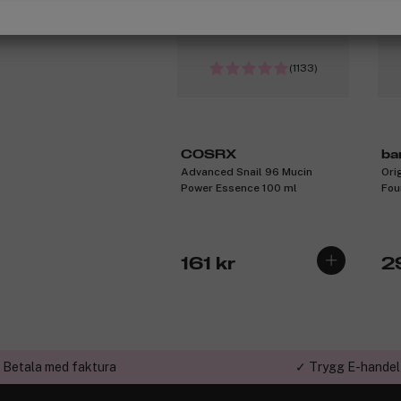
(1133)
COSRX
ba
Advanced Snail 96 Mucin
Ori
Power Essence 100 ml
Fou
Bei
161 kr
2
 Betala med faktura
✓ Trygg E-handel