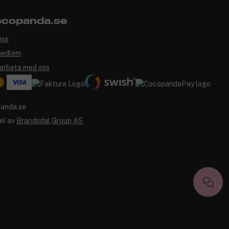
copanda.se
oss
medlem
arbeta med oss
el av
Brandsdal Group AS