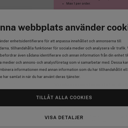
Max 1 per order.
nna webbplats använder cook
änder enhetsidentifierare för att anpassa innehållet och annonserna till
arna, tillhandahålla funktioner för sociala medier och analysera vår trafik. 
Se 
befordrar även sådana identifierare och annan information från din enhet ti
la medier och annons- och analysföretag som vi samarbetar med. Dessa kan 
mbinera informationen med annan information som du har tillhandahållit el
 har samlat in när du har använt deras tjänster.
 du har köpt.
Vi rekommenderar detta till di
TILLÅT ALLA COOKIES
Premium
Kö
Få 30 kr bonus
VISA DETALJER