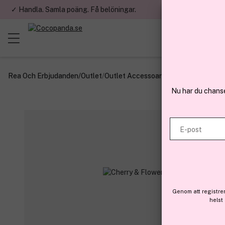
✓ Handla. Samla poäng. Få belöningar.
✓ Betala med fa
Rea Och Erbjudanden
/
Outlet
/
Outlet Accessoarer
Nu har du chans
E-post
Genom att registre
helst