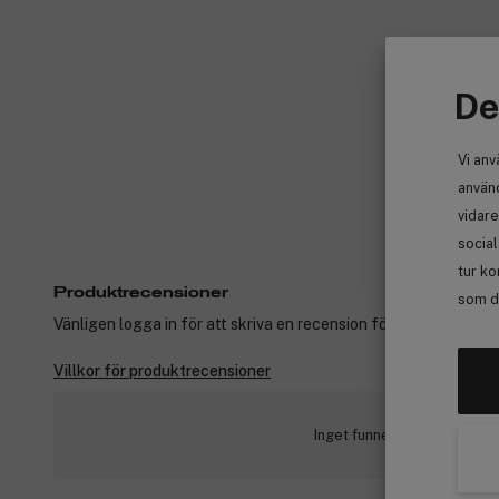
De
Vi anv
använd
vidare
socia
tur ko
Produktrecensioner
som de
Vänligen logga in för att skriva en recension för produkter som
Villkor för produktrecensioner
Inget funnet