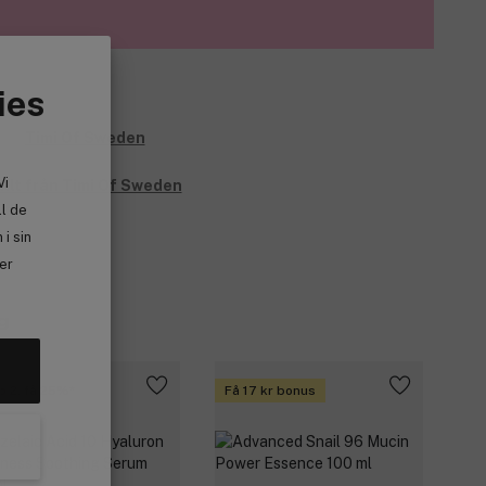
ies
Vi
allt från Timi Of Sweden
ll de
i sin
ler
g
p 2, få 25%
Få 17 kr bonus