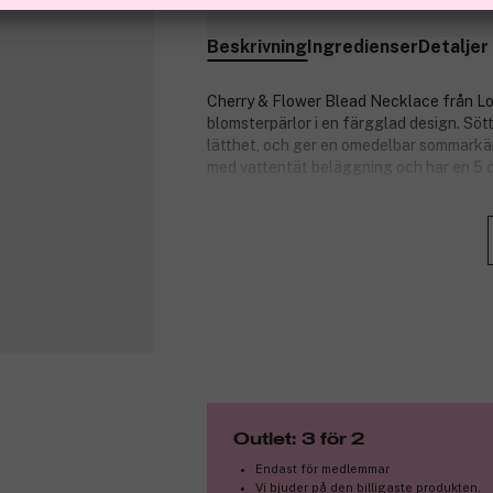
Finns online
Beskrivning
Ingredienser
Detaljer
Cherry & Flower Blead Necklace från Lov
blomsterpärlor i en färgglad design. Sött
lätthet, och ger en omedelbar sommarkänsla
med vattentät beläggning och har en 5 c
färg och lekfull stil.
Specifikationer:
Längd: 38 cm + 5 cm förlängare.
Material: Vattentätt rostfritt stål.
Design: Pärlor med små körsbär o
Fri från: Nickel, kadmium och bly.
Produktnummer:
3334022
Outlet: 3 för 2
Endast för medlemmar
Vi bjuder på den billigaste produkten.