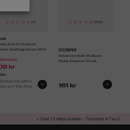
(17)
(1133)
ua
laic Acid 10 Hyaluron
ness Soothing Serum 30ml
COSRX
Advanced Snail 96 Mucin
lemspris:
Power Essence 100 ml
09 kr
 kr
lemspriset gäller
161 kr
 köp av 2 från Anua
✓ Över 1,5 miljon kunder – Trustpilot 4,7 av 5