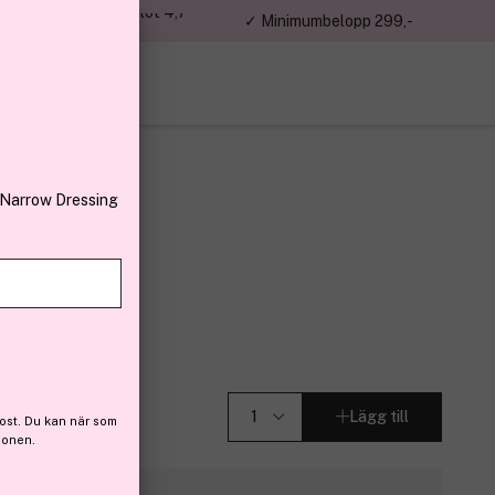
jon kunder – Trustpilot 4,7
✓ Minimumbelopp 299,-
av 5
 Narrow Dressing
n
klace
Lägg till
ost. Du kan när som
ionen.