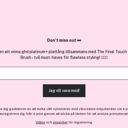
✓ Över 1,5 mil
ktura
✓ Trygg E-handel
Sök bland 25.192 produkter..
Don’t miss out 👀
en att vinna ghd platinum+ plattång tillsammans med The Final Touch
Brush – två must-haves för flawless styling! 💇‍♀️✨
Outlet
3 för 2
Timi Of Swede
Cherry & Flower Blead Nec
Jag vill vara med!
-27%
130 kr
ra dig godkänner du att motta vårt nyhetsbrev med våra bästa erbjudanden via e-p
Före: 179 kr
 avregistrera dig från e-post genom att klicka på länken för att avsluta prenumerat
Villkor
och
integritet
för registrering