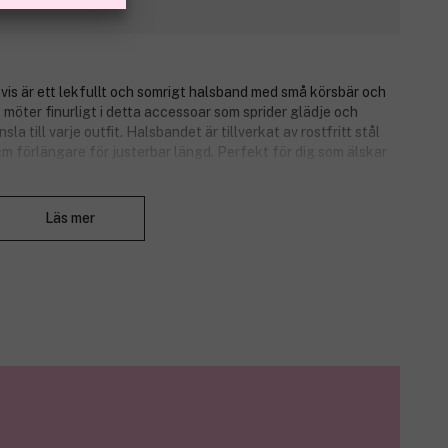
is är ett lekfullt och somrigt halsband med små körsbär och
 möter finurligt i detta accessoar som sprider glädje och
 till varje outfit. Halsbandet är tillverkat av rostfritt stål
m förlängare för justerbar längd. Perfekt för dig som älskar
Stäng
Läs mer
ch blommor.