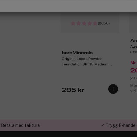
(2656)
An
Aze
Red
bareMinerals
Original Loose Powder
Med
Foundation SPF15 Medium
Beige 12 8g
2
279
Med
295 kr
vid
 Betala med faktura
✓ Trygg E-handel