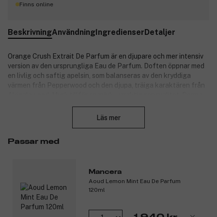
Finns online
Beskrivning
Användning
Ingredienser
Detaljer
Orange Crush Extrait De Parfum är en djupare och mer intensiv
version av den ursprungliga Eau de Parfum.
Doften öppnar med
en livlig och saftig apelsin, som balanseras av den kryddiga
värmen från Pepperwood och den djupa, träiga karaktären från
Akigalawood.
Mysk tillför en mjuk, varaktig sensualitet.
Denna
Stäng
unisexdoft är idealisk för dig som vill ha en frisk, men samtidigt
djup och långvarig parfym. Produkten är vegansk och cruelty-
Läs mer
free.
Produktnummer:
3333595
Passar med
Mancera
Aoud Lemon Mint Eau De Parfum
120ml