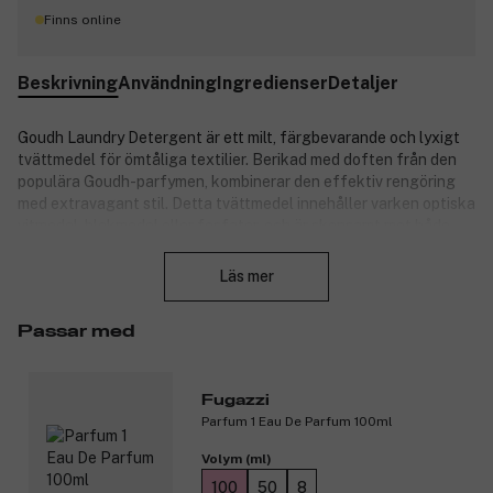
Finns online
Beskrivning
Användning
Ingredienser
Detaljer
Goudh Laundry Detergent är ett milt, färgbevarande och lyxigt
tvättmedel för ömtåliga textilier. Berikad med doften från den
populära Goudh-parfymen, kombinerar den effektiv rengöring
med extravagant stil. Detta tvättmedel innehåller varken optiska
vitmedel, blekmedel eller fosfater, och är skonsamt mot både
Stäng
tyg och hud. Med färgbevarande polymerer bidrar det till att
förhindra grånad, färgblödning och avlagringar, samtidigt som
Läs mer
det fräschar upp färgerna. Ger upp till 32 tvättar och är
skumreglerat för optimal effekt i tvättmaskin.
Passar med
Produktnummer:
3333590
Fugazzi
Parfum 1 Eau De Parfum 100ml
Volym (ml)
100
50
8