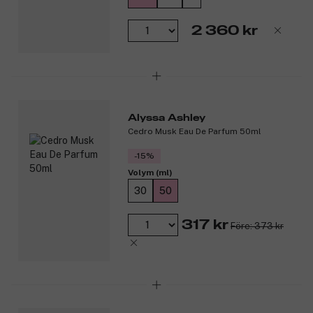
2 360 kr
Alyssa Ashley
Cedro Musk Eau De Parfum 50ml
-15%
Volym (ml)
30
50
317 kr
Före: 373 kr