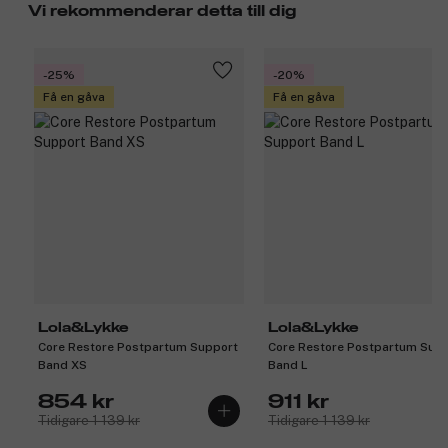
Vi rekommenderar detta till dig
-25%
-20%
Få en gåva
Få en gåva
Lola&Lykke
Lola&Lykke
Core Restore Postpartum Support
Core Restore Postpartum Sup
Band XS
Band L
854 kr
911 kr
Tidigare 1 139 kr
Tidigare 1 139 kr