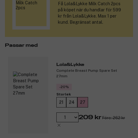
anpassas enkelt i takt med att kroppen förändras. Finns i
Få
Lola&Lykke Milk Catch 2pcs
storlekarna XS–XL.
på köpet när du handlar för 599
kr från Lola&Lykke. Max 1 per
Produktnummer:
3331654
kund. Begränsat antal.
Passar med
Lola&Lykke
Complete Breast Pump Spare Set
27mm
-20%
Storlek
21
24
27
209 kr
Före: 262 kr