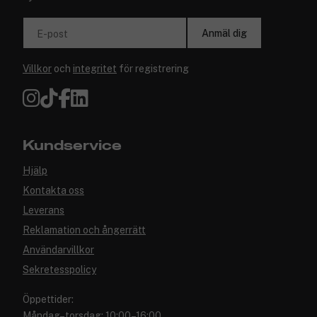
Anmäl dig
E-post
Villkor
och
integritet
för registrering
Kundservice
Hjälp
Kontakta oss
Leverans
Reklamation och ångerrätt
Användarvillkor
Sekretesspolicy
Öppettider:
Måndag–torsdag: 10:00–16:00