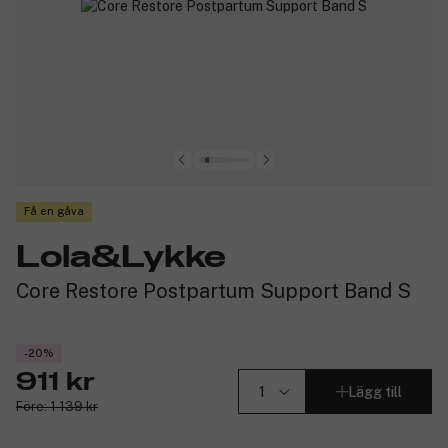
Få en gåva
Lola&Lykke
Core Restore Postpartum Support Band S
-20%
911 kr
Lägg till
Före: 1 139 kr