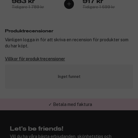
983 kr
917 kr
Tidigare 1 789 kr
Tidigare 1 699 kr
Produktrecensioner
Vänligen logga in för att skriva en recension för produkter som
du har köpt.
Villkor för produktrecensioner
Inget funnet
✓ Betala med faktura
✓ Trygg E-handel
Let's be friends!
Vill du ha våra bästa erbjudanden, skönhetstips och