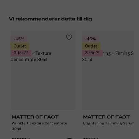
Vi rekommenderar detta till dig
-45%
-46%
Outlet
Outlet
3 för 2
3 för 2
MATTER OF FACT
MATTER OF FACT
Wrinkle + Texture Concentrate
Brightening + Firming Serum 
30ml