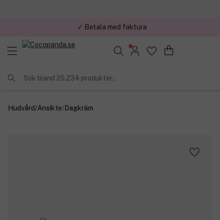
✓ Betala med faktura
✓ Trygg E-handel
Sök bland 25.234 produkter..
Hudvård
/
Ansikte
/
Dagkräm