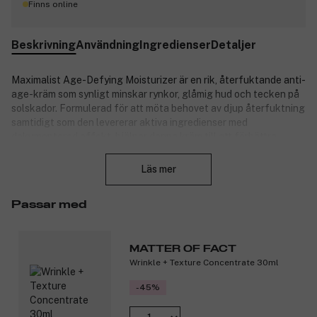
Finns online
Beskrivning
Användning
Ingredienser
Detaljer
Maximalist Age-Defying Moisturizer är en rik, återfuktande anti-
age-kräm som synligt minskar rynkor, glåmig hud och tecken på
solskador. Formulerad för att möta behovet av djup återfuktning
samtidigt som den levererar aktiva ingredienser med
dokumenterad effekt, hjälper denna kräm till att förbättra
Stäng
hudens struktur och ge ett mer ungdomligt och fräscht
utseende. Perfekt för mogen hud, eller hud som visar tecken på
Läs mer
åldrande, miljöbelastning eller fuktbrist. Den balanserar huden
och stärker barriären utan att kännas tung eller täppande.
Passar med
Produktnummer:
3331242
MATTER OF FACT
Wrinkle + Texture Concentrate 30ml
-45%