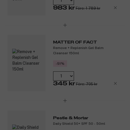
983 kr
Före: 1 789 kr
MATTER OF FACT
Remove + Replenish Gel Balm
Cleanser 150ml
-51%
345 kr
Före: 705 kr
Pestle & Mortar
Daily Shield 50+ SPF 50 - 50ml