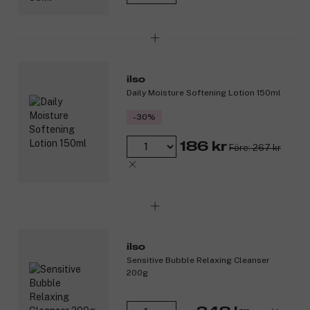
ilso
Daily Moisture Softening Lotion 150ml
-30%
186 kr
Före: 267 kr
ilso
Sensitive Bubble Relaxing Cleanser
200g