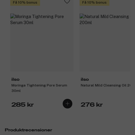
Få 10% bonus
Få 10% bonus
ilso
ilso
Moringa Tightening Pore Serum
Natural Mild Cleansing Oil 20
30ml
285 kr
276 kr
Produktrecensioner