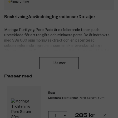
Finns online
Beskrivning
Användning
Ingredienser
Detaljer
Moringa Purifying Pore Pads är exfolierande toner-pads
utvecklade för att rengöra och minimera porer. De är indränkta
med 388 000 ppm moringaextrakt och en patenterad
sebumreglerande ingrediens som minskar överskottstalg i
förstorade porer. Padsen har en tät, präglad yta som effektivt
Stäng
avlägsnar döda hudceller och orenheter. Formulerad med PHA
och LHA för mild, daglig exfoliering samt 8 typer av
Läs mer
hyaluronsyra och ectoin för att bibehålla fuktbalansen. Tyget är
veganskt, biologiskt nedbrytbart och Oeko-Tex-certifierat.
Passar med
Lugnar omedelbart upphettad och irriterad hud – perfekt för
daglig användning, även på känslig hud.
Innehåller:
ilso
Moringa Tightening Pore Serum 30ml
60 pads.
Produktnummer:
3329996
285 kr