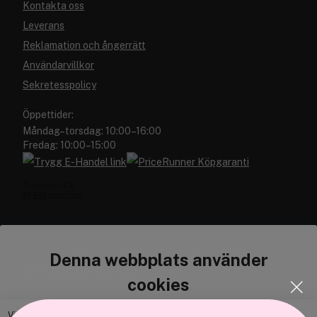
Kontakta oss
Leverans
Reklamation och ångerrätt
Användarvillkor
Sekretesspolicy
Öppettider:
Måndag–torsdag: 10:00–16:00
Fredag: 10:00–15:00
Denna webbplats använder
Cocopanda.se
cookies
Om oss
Bli medlem
Vi använder enhetsidentifierare för att anpassa innehållet och