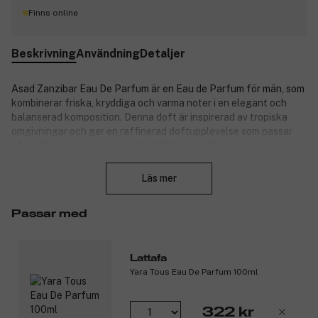
Finns online
Beskrivning
Användning
Detaljer
Asad Zanzibar Eau De Parfum är en Eau de Parfum för män, som
kombinerar friska, kryddiga och varma noter i en elegant och
balanserad komposition. Denna doft är inspirerad av tropiska
omgivningar och ger en raffinerad doftupplevelse som passar
både till vardags och speciella tillfällen. Doften öppnar med en
Stäng
intensiv och uppfriskande blandning av lavendel och
svartpeppar. I hjärtat utvecklas en unik sammansättning av
Läs mer
kokosvatten, iris och en hint av salt, vilket ger doften en exotisk
och modern karaktär. Basen består av mjuk vanilj och rökelse,
Passar med
som lägger sig sensuellt och varaktigt mot huden.
Doftnoter:
Lattafa
Toppnoter: Lavendel och svartpeppar.
Yara Tous Eau De Parfum 100ml
Hjärtnoter: Kokosvatten, iris och salt.
Basnoter: Vanilj och rökelse.
322 kr
Produktnummer:
3329873