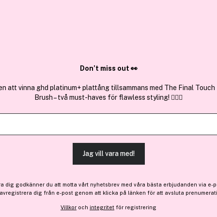
✓ Över 1,5 mil
ktura
✓ Trygg E-handel
Sök bland 25.321 produkter..
Don’t miss out 👀
en att vinna ghd platinum+ plattång tillsammans med The Final Touch
Brush – två must-haves för flawless styling! 💇‍♀️✨
milk_shake
Sun&more All Over Shamp
251 kr
Jag vill vara med!
Före: 314 kr
Slut i lager
ra dig godkänner du att motta vårt nyhetsbrev med våra bästa erbjudanden via e-p
 avregistrera dig från e-post genom att klicka på länken för att avsluta prenumerat
Slut i lager
Villkor
och
integritet
för registrering