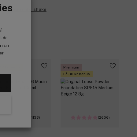
ies
e allt från milk_shake
Vi
ll de
i sin
g
ler
 17 kr bonus
Premium
Få 30 kr bonus
(1133)
(2656)