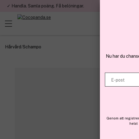
✓ Handla. Samla poäng. Få belöningar.
✓ Betala med fa
Hårvård
/
Schampo
Nu har du chans
E-post
Genom att registre
helst