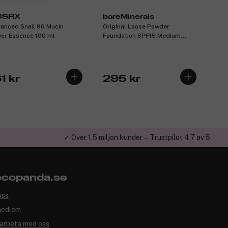
OSRX
bareMinerals
anced Snail 96 Mucin
Original Loose Powder
er Essence 100 ml
Foundation SPF15 Medium
Beige 12 8g
1 kr
295 kr
✓ Över 1,5 miljon kunder – Trustpilot 4,7 av 5
copanda.se
oss
medlem
arbeta med oss