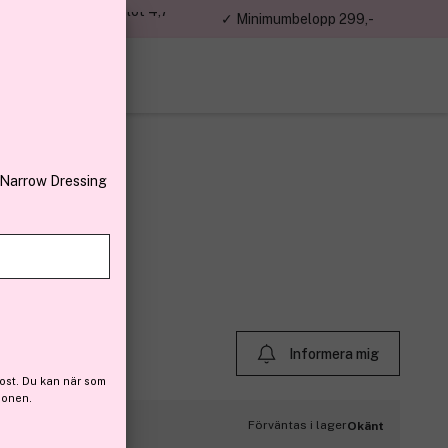
jon kunder – Trustpilot 4,7
✓ Minimumbelopp 299,-
av 5
 Narrow Dressing
oo 250ml
Informera mig
ost. Du kan när som
ionen.
Förväntas i lager
Okänt