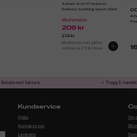
Azelaic Acid 10 Hyaluron
Redness Soothing Serum 30ml
C
Adv
Medlemspris:
Pow
209 kr
279 kr
Medlemspriset gäller
16
vid köp av 2 från Anua
 Betala med faktura
✓ Trygg E-handel
Kundservice
Co
Hjälp
Om 
Kontakta oss
Bli 
Leverans
Sam