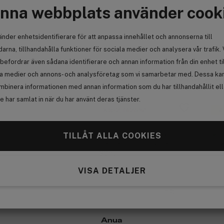
nna webbplats använder cook
S
änder enhetsidentifierare för att anpassa innehållet och annonserna till
arna, tillhandahålla funktioner för sociala medier och analysera vår trafik. 
befordrar även sådana identifierare och annan information från din enhet ti
la medier och annons- och analysföretag som vi samarbetar med. Dessa kan 
 du har köpt.
Vi rekommenderar detta till di
mbinera informationen med annan information som du har tillhandahållit el
 har samlat in när du har använt deras tjänster.
Köp 2, få 25%
Få
TILLÅT ALLA COOKIES
VISA DETALJER
(17)
Anua