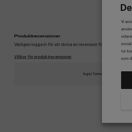
De
Vi anv
använd
vidare
Produktrecensioner
socia
Vänligen logga in för att skriva en recension för produkter som
tur ko
Villkor för produktrecensioner
som de
Inget funnet