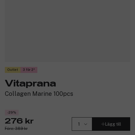
Outlet
3 för 2
Vitaprana
Collagen Marine 100pcs
-29%
276 kr
Lägg till
Före: 389 kr