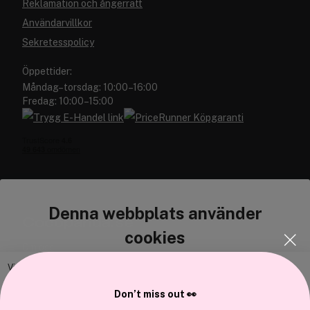
Reklamation och ångerrätt
Användarvillkor
Sekretesspolicy
Öppettider:
Måndag–torsdag: 10:00–16:00
Fredag: 10:00–15:00
Denna webbplats använder
Cocopanda.se
cookies
Om oss
Bli medlem
Vi använder enhetsidentifierare för att anpassa innehållet och
annonserna till användarna, tillhandahålla funktioner för sociala medier
Samarbeta med oss
Don’t miss out 👀
och analysera vår trafik. Vi vidarebefordrar även sådana identifierare