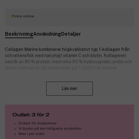
Finns online
Beskrivning
Användning
Detaljer
Collagen Marine kombinerar högkvalitativt typ 1-kollagen från
sötvattensfisk med naturligt vitamin C och biotin. Kollagenet
består av 90 % protein, med cirka 50 % hydroxyprolin, prolin och
glycin, och har en låg molekylvikt på 1–2 kDa för optimal
absorption. Vitaprana Collagen Marine innehåller även naturligt
Stäng
vitamin C från acerola, som bidrar till normal kollagenbildning,
samt biotin som stödjer normalt hår och hud. Kapslarna är
Läs mer
tillverkade av pullulan och är fria från onödiga tillsatser, vilket
gör dem idealiska för dig som vill stödja hud, hår och kroppens
egen kollagenproduktion.
Outlet: 3 för 2
Produktnummer:
3328780
Endast för medlemmar
Vi bjuder på den billigaste produkten.
Max 1 per order.