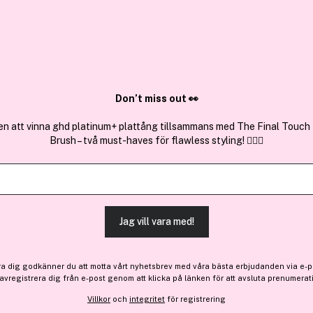
Premium
Pr
Sök bland 25.264 produkter..
Få 44 kr bonus
Få
Don’t miss out 👀
en att vinna ghd platinum+ plattång tillsammans med The Final Touch
Brush – två must-haves för flawless styling! 💇‍♀️✨
By Terry
An
Brow Liner Blackstar N1 Blonde
GLI
0,090g
1,5
Jag vill vara med!
435 kr
3
ra dig godkänner du att motta vårt nyhetsbrev med våra bästa erbjudanden via e-p
 avregistrera dig från e-post genom att klicka på länken för att avsluta prenumerat
Villkor
och
integritet
för registrering