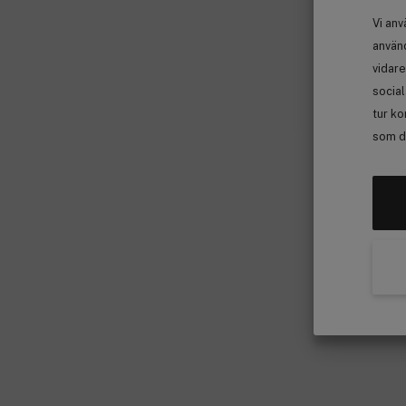
Vi anv
använd
vidare
socia
tur ko
som de