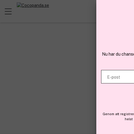
Nu har du chans
E-post
Genom att registre
helst