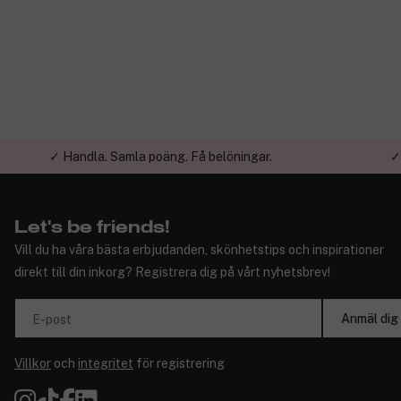
✓ Handla. Samla poäng. Få belöningar.
✓
Let's be friends!
Vill du ha våra bästa erbjudanden, skönhetstips och inspirationer
direkt till din inkorg? Registrera dig på vårt nyhetsbrev!
Anmäl dig
E-post
Villkor
och
integritet
för registrering