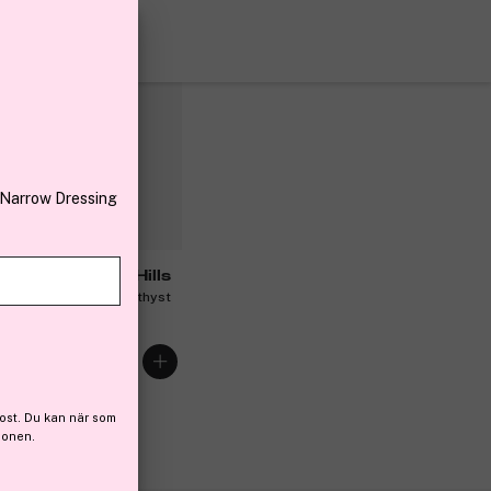
emium
 109 kr bonus
 Narrow Dressing
astasia Beverly Hills
DR Shadow Stick Amethyst
g
63 kr
ost. Du kan när som
ionen.