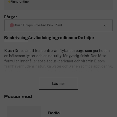
Finns online
Färger
Blush Drops Frosted Pink 15ml
Beskrivning
Användning
Ingredienser
Detaljer
Blush Drops är ett koncentrerat, flytande rouge som ger huden
en hälsosam lyster och en naturlig, långvarig finish. Den lätta
formulan innehåller soft-focus-pärlemor och vitamin E, som
framhäver hudens naturliga lyster och ger en sömlös applicering.
Texturen är silkeslen och återfuktande, och produkten kan
Stäng
användas ensam på kinderna eller som en färgboost på läppar
och ögonlock. Perfekt för en fräsch, daggig look hela dagen.
Läs mer
Produkten gör det möjligt att bygga upp önskad intensitet och
kan enkelt anpassas för både dag- och kvällsmakeup.
Passar med
Produktnummer:
3327503
Rodial