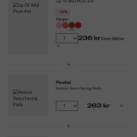
Lip Oil Wild Plum 4ml
-19%
Färger
236 kr
Före: 292 kr
Rodial
Retinol Resurfacing Pads
263 kr