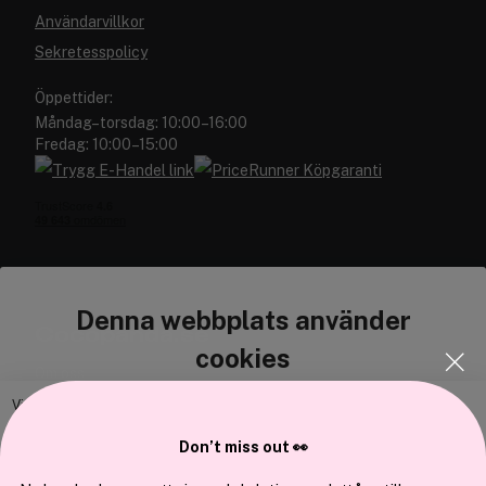
Användarvillkor
Sekretesspolicy
Öppettider:
Måndag–torsdag: 10:00–16:00
Fredag: 10:00–15:00
Denna webbplats använder
Cocopanda.se
cookies
Om oss
Bli medlem
Vi använder enhetsidentifierare för att anpassa innehållet och
annonserna till användarna, tillhandahålla funktioner för sociala medier
Samarbeta med oss
Don’t miss out 👀
och analysera vår trafik. Vi vidarebefordrar även sådana identifierare