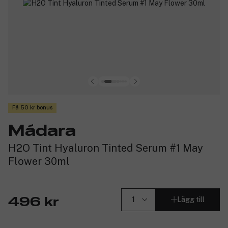
Få 50 kr bonus
Mádara
H2O Tint Hyaluron Tinted Serum #1 May
Flower 30ml
Lägg till
496 kr