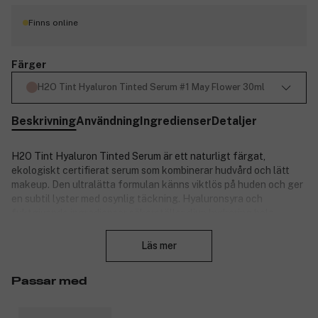
Finns online
Färger
H2O Tint Hyaluron Tinted Serum #1 May Flower 30ml
Beskrivning
Användning
Ingredienser
Detaljer
H2O Tint Hyaluron Tinted Serum är ett naturligt färgat,
ekologiskt certifierat serum som kombinerar hudvård och lätt
makeup. Den ultralätta formulan känns viktlös på huden och ger
en subtil lyster med osynlig täckning. Hyaluronsyra och
fuktgivande ingredienser säkerställer djup hydrering hela
Stäng
dagen, medan röda alger vårdar huden med närande extrakt.
Mineralpigment och fint malda glittrande partiklar jämnar ut
Läs mer
hudtonen och anpassar sig till hudens textur. Passar för alla
hudtyper – perfekt som en återfuktande och hudförbättrande
Passar med
basprodukt i vardagen.
Produktnummer:
3327235