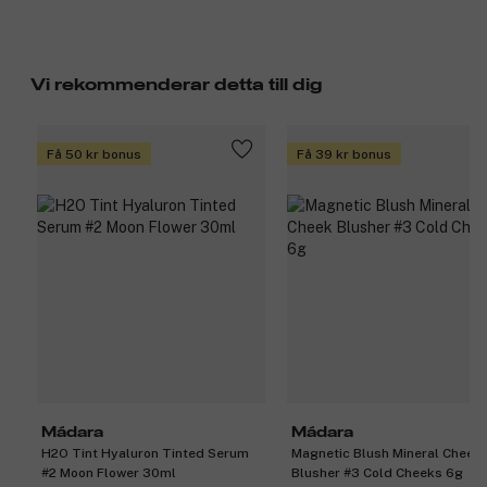
Vi rekommenderar detta till dig
Få 50 kr bonus
Få 39 kr bonus
Mádara
Mádara
H2O Tint Hyaluron Tinted Serum
Magnetic Blush Mineral Cheek
#2 Moon Flower 30ml
Blusher #3 Cold Cheeks 6g