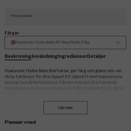
Finns online
Färger
Hyaluronic Hydra Balm N1 Sexy Nude 2,6g
Beskrivning
Användning
Ingredienser
Detaljer
Hyaluronic Hydra Balm återfuktar, ger färg och glans i ett – en
riktig fuktboost för dina läppar! Ett läppstift med hyaluronsyra
som har hudvårdsfördelarna från ett intensivt återfuktande
läppbalsam och färgen och glansen från ett läppstift. Du får en
"fuktinjektion" till läpparna medan den högblanka finishen ger
Stäng
en illusion av synligt fylligare läppar som varar hela dagen. UV-
skydd ger det försvar som krävs för friska läppar.
Läs mer
En vårdande formula med unik återfuktande hyaluronsyra, som
Passar med
kan binda upp till 1000 gånger sin egen vikt i vatten, vilket ger en