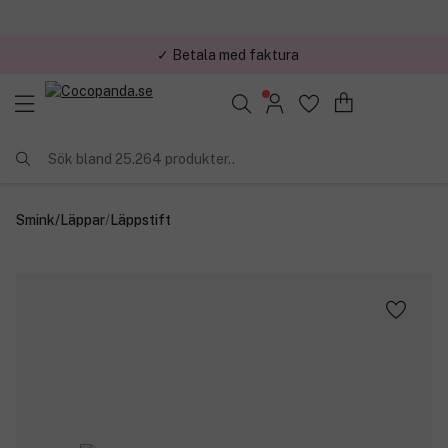
✓ Betala med faktura
✓ Trygg E-handel
Sök bland 25.264 produkter..
Smink
/
Läppar
/
Läppstift