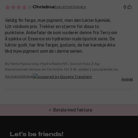
0
Bekräftad köpare
Christina
Veldig fin farge, mye pigment, men den lukter kjemisk.
Litt voldsom pris. Trekker en stjerne for disse to
punktene. Anbefaler de som vurderer denne fra Terry om
å sjekke ut Essence sin hydration nude lipstick serie. De
lukter godt, har fine farger, god pris, de har kanskje ikke
likd myw pigment som de i denne serien.
By Terry Hyaluronic Hydra Balm N5 - Secret Kiss 2,6g
Recensionen skrevs av Christina för 2 år sedan | cocopanda.no
Se översättning
Anmäl
✓ Betala med faktura
✓ Trygg E-handel
Let's be friends!