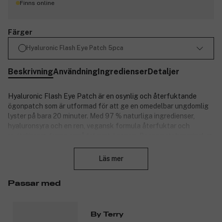
Finns online
Färger
Hyaluronic Flash Eye Patch 5pca
Beskrivning
Användning
Ingredienser
Detaljer
Hyaluronic Flash Eye Patch är en osynlig och återfuktande
ögonpatch som är utformad för att ge en omedelbar ungdomlig
lyster på bara 20 minuter. Med 97 % naturliga ingredienser,
hyaluronsyra och en ren, vegansk formula återfuktar och
revitaliserar denna området runt ögonen. Dessa patchar minskar
Stäng
synligt mörka ringar och påsar, samtidigt som de slätar ut fina
linjer och rynkor, och ger ögonen ett ljusare och mer uppfriskat
Läs mer
utseende. Ögonpatcharna är perfekta att använda före
speciella tillfällen eller för regelbunden användning, vilket ger
Passar med
kontinuerliga förbättringar av hudens fasthet och lyster runt
ögonen. Vid regelbunden användning uppnås ett föryngrat och
utvilat utseende dag efter dag.
By Terry
Produktnummer:
3327022