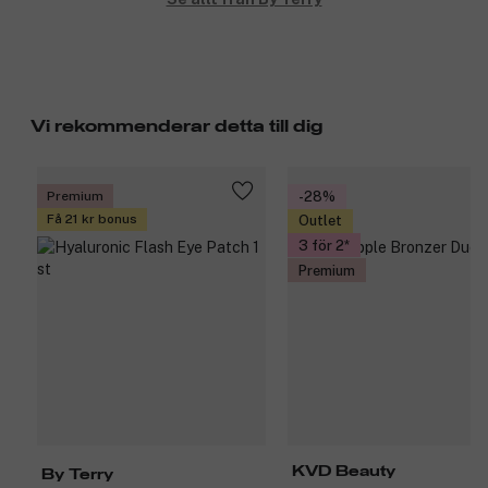
Vi rekommenderar detta till dig
Premium
-28%
Få 21 kr bonus
Outlet
3 för 2
Premium
KVD Beauty
By Terry