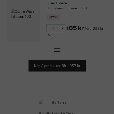
The Every
Curl & Wave Infusion 100 ml
-37%
185 kr
Före: 295 kr
Köp 3 produkter för 1 057 kr
Se allt från By Terry