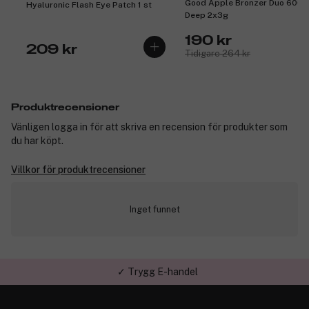
Good Apple Bronzer Duo 600
Hyaluronic Flash Eye Patch 1 st
Deep 2x3g
190 kr
209 kr
Tidigare 264 kr
Produktrecensioner
Vänligen logga in för att skriva en recension för produkter som
du har köpt.
Villkor för produktrecensioner
Inget funnet
✓ Trygg E-handel