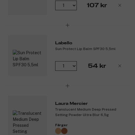
SPF30 skyddar mot kollagentapp orsakad av solljus.
107 kr
Berikad med mandelolja och vitamin E för näring och vård.
Krämig textur för enkel applicering på läppar och kinder.
Produktnummer:
3326705
Labello
Sun Protect Lip Balm SPF30 5,5ml
54 kr
Laura Mercier
Translucent Medium Deep Pressed
Setting Powder Ultra Blur 6,5g
Färger