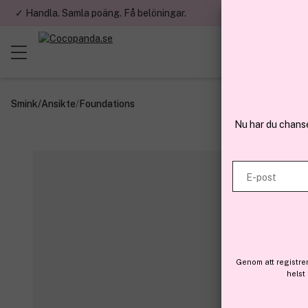
✓ Handla. Samla poäng. Få belöningar.
✓ Betala med fa
Smink
/
Ansikte
/
Foundations
Nu har du chans
E-post
Genom att registre
helst