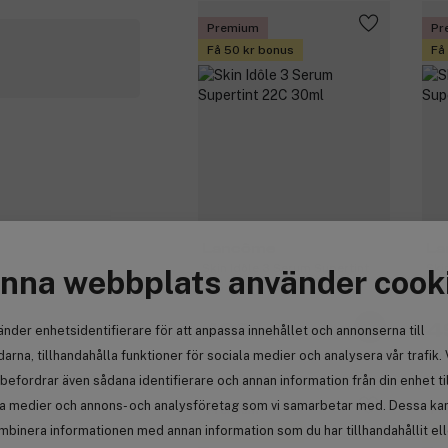
Premium
Pr
Få 50 kr bonus
Få
Lancôme
La
Skin Idôle 3 Serum Supertint
Ski
nna webbplats använder cook
22C 30ml
44
493 kr
4
änder enhetsidentifierare för att anpassa innehållet och annonserna till
arna, tillhandahålla funktioner för sociala medier och analysera vår trafik. 
befordrar även sådana identifierare och annan information från din enhet ti
la medier och annons- och analysföretag som vi samarbetar med. Dessa kan 
Premium
Pr
mbinera informationen med annan information som du har tillhandahållit el
Få 49 kr bonus
Få