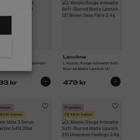
ncôme
Lancôme
n Idôle 3 Serum Supertint
L'Absolu Rouge Intimatte Soft-
W 30ml
Blurred Matte Lipstick 121
Brown Sans Filtre 3,4g
93 kr
479 kr
emium
Premium
 50 kr bonus
Få 48 kr bonus