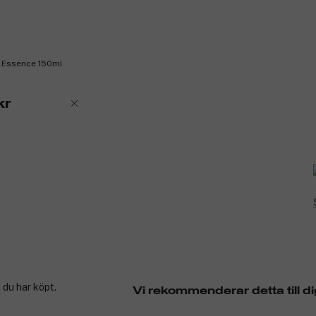
n Essence 150ml
kr
 du har köpt.
Vi rekommenderar detta till di