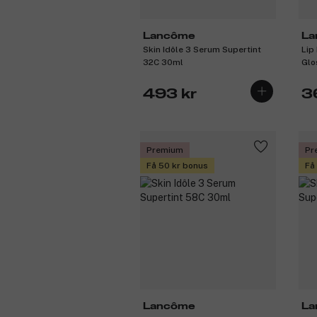
Lancôme
La
Skin Idôle 3 Serum Supertint
Lip 
32C 30ml
Glo
493 kr
3
Premium
Pr
Få 50 kr bonus
Få
Lancôme
La