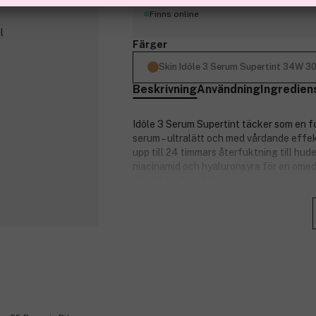
Finns online
Färger
Skin Idôle 3 Serum Supertint 34W 3
Beskrivning
Användning
Ingredien
Idôle 3 Serum Supertint täcker som en 
serum – ultralätt och med vårdande effe
upp till 24 timmars återfuktning till hu
niacinamid och hyaluronsyra för en ome
lätt till medium täckning.
Egenskaper:
För omedelbar lyster.
24 timmars hållbarhet* och byggbar
24 timmars återfuktning till huden
Känns ultralätt på huden.
87 % hudvårdsbas, berikad med ni