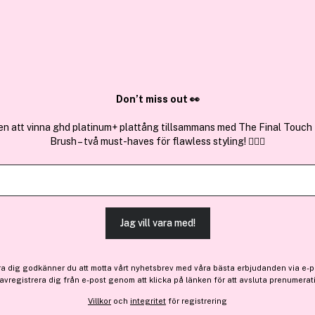
✓ Över 1,5 mil
ktura
✓ Trygg E-handel
Sök bland 25.321 produkter..
Don’t miss out 👀
en att vinna ghd platinum+ plattång tillsammans med The Final Touch
Brush – två must-haves för flawless styling! 💇‍♀️✨
Premium
Få 50 kr bonus
Lancôme
Skin Idôle 3 Serum Supert
Jag vill vara med!
ra dig godkänner du att motta vårt nyhetsbrev med våra bästa erbjudanden via e-p
493 kr
 avregistrera dig från e-post genom att klicka på länken för att avsluta prenumerat
Villkor
och
integritet
för registrering