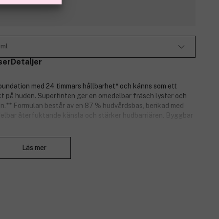
0ml
ser
Detaljer
foundation med 24 timmars hållbarhet* och känns som ett
kt på huden. Supertinten ger en omedelbar fräsch lyster och
den.** Formulan består av en 87 % hudvårdsbas, berikad med
delbar återfuktande känsla och stärker hudbarriären. Byggbar
Stäng
Läs mer
 lätt till medium täckning.
**.
acinamid och hyaluronsyra.