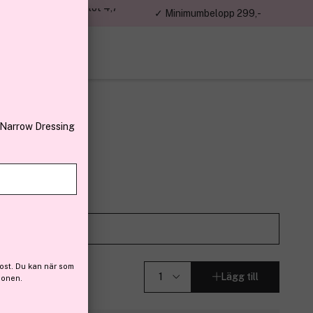
jon kunder – Trustpilot 4,7
✓ Minimumbelopp 299,-
av 5
 Narrow Dressing
int 34W 30ml
Prova det på
ost. Du kan när som
Lägg till
ionen.