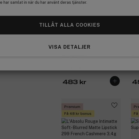
 har samlat in när du har använt deras tjänster.
TILLÅT ALLA COOKIES
VISA DETALJER
Lancôme
La
Skin Idôle 3 Serum Supertint
Ski
42C 30ml
40
483 kr
4
Premium
Pr
Få 48 kr bonus
Få