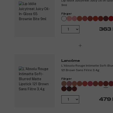
Lip Idôle Juicytreat Juicy Oil-In-Gl
9ml
Färger
363 
Lancôme
L'Absolu Rouge Intimatte Soft-Blur
121 Brown Sans Filtre 3,4g
Färger
479 