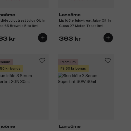
ncôme
Lancôme
Idôle Juicytreat Juicy Oil-In-
Lip Idôle Juicytreat Juicy Oil-In-
ss 65 Brownie Bite 9ml
Gloss 27 Melon Treat 9ml
63 kr
363 kr
emium
Premium
 50 kr bonus
Få 50 kr bonus
ncôme
Lancôme