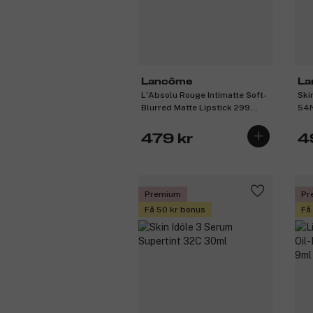
Lancôme
La
L'Absolu Rouge Intimatte Soft-
Ski
Blurred Matte Lipstick 299
54
French Cashmere 3,4g
479 kr
4
Premium
Pr
Få 50 kr bonus
Få