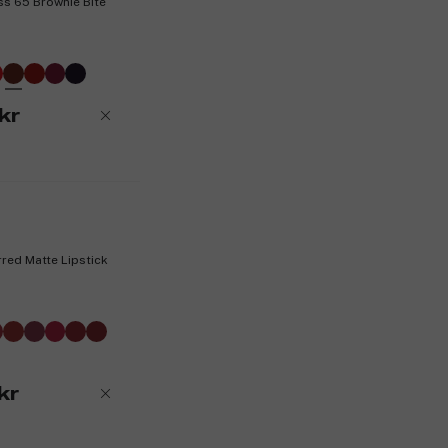
oss 65 Brownie Bite
*Konsumenttest på 165 deltagare.
**Instrumentellt test på 24 kvinnor.
Produktnummer:
3326210
kr
red Matte Lipstick
kr