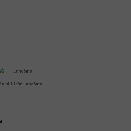
Se allt från Lancôme
g