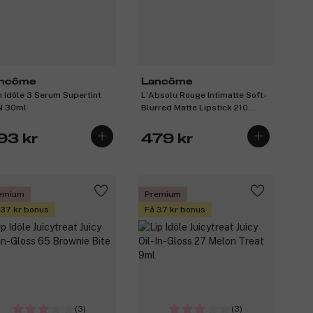
ncôme
Lancôme
n Idôle 3 Serum Supertint
L'Absolu Rouge Intimatte Soft-
N 30ml
Blurred Matte Lipstick 210
Unspoken Feelings 3,4g
93 kr
479 kr
emium
Premium
 37 kr bonus
Få 37 kr bonus
(3)
(3)