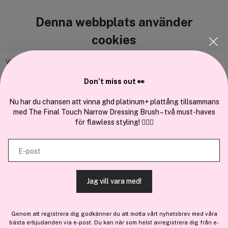
Denna webbplats använder
Cocopanda.se
cookies
Om oss
Bli medlem
Vi använder enhetsidentifierare för att anpassa innehållet och
annonserna till användarna, tillhandahålla funktioner för sociala medier
Samarbeta med oss
Don’t miss out 👀
och analysera vår trafik. Vi vidarebefordrar även sådana identifierare
och annan information från din enhet till de sociala medier och annons-
Nu har du chansen att vinna ghd platinum+ plattång tillsammans
med The Final Touch Narrow Dressing Brush – två must-haves
och analysföretag som vi samarbetar med. Dessa kan i sin tur
för flawless styling! 💇‍♀️✨
kombinera informationen med annan information som du har
En del av
Brandsdal Group AS
tillhandahållit eller som de har samlat in när du har använt deras
E-post
tjänster.
För personlig vägledning om professionella hårprodukter, klicka
här
.
Jag vill vara med!
TILLÅT ALLA COOKIES
Genom att registrera dig godkänner du att motta vårt nyhetsbrev med våra
bästa erbjudanden via e-post. Du kan när som helst avregistrera dig från e-