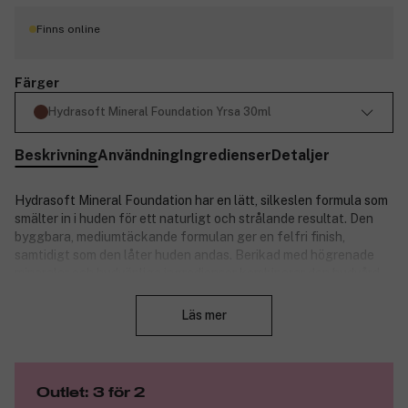
Finns online
Färger
Hydrasoft Mineral Foundation Yrsa 30ml
Beskrivning
Användning
Ingredienser
Detaljer
Hydrasoft Mineral Foundation har en lätt, silkeslen formula som
smälter in i huden för ett naturligt och strålande resultat. Den
byggbara, mediumtäckande formulan ger en felfri finish,
samtidigt som den låter huden andas. Berikad med högrenade
mineraler och hudvänliga ingredienser kombinerar den hudvård
Stäng
med makeup. Den återfuktande formulan är idealisk för alla
hudtyper och passar perfekt både till vardags och speciella
Läs mer
tillfällen. 100 % vegansk, parfymfri och dermatologiskt testad.
Finns i 15 nyanser.
Produktnummer:
3326006
Outlet: 3 för 2