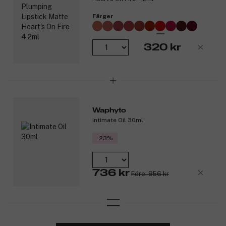
Färger
320 kr
Waphyto
Intimate Oil 30ml
-23%
736 kr
Före: 956 kr