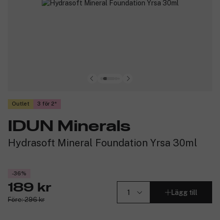
Outlet
3 för 2
IDUN Minerals
Hydrasoft Mineral Foundation Yrsa 30ml
-36%
189 kr
Lägg till
Före: 296 kr