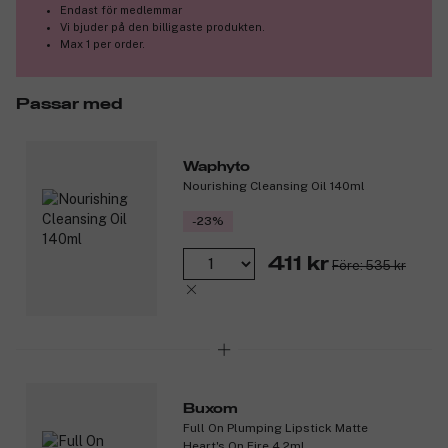
Endast för medlemmar
Vi bjuder på den billigaste produkten.
Max 1 per order.
Passar med
Waphyto
Nourishing Cleansing Oil 140ml
-23%
411 kr
Före: 535 kr
Buxom
Full On Plumping Lipstick Matte
Heart's On Fire 4,2ml