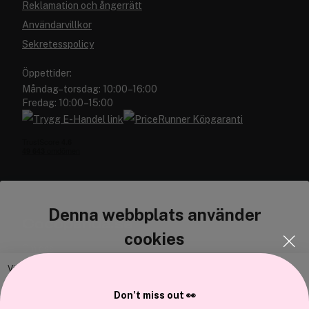
Reklamation och ångerrätt
Användarvillkor
Sekretesspolicy
Öppettider:
Måndag–torsdag: 10:00–16:00
Fredag: 10:00–15:00
Denna webbplats använder
Cocopanda.se
cookies
Om oss
Bli medlem
Vi använder enhetsidentifierare för att anpassa innehållet och
annonserna till användarna, tillhandahålla funktioner för sociala medier
Samarbeta med oss
Don’t miss out 👀
och analysera vår trafik. Vi vidarebefordrar även sådana identifierare