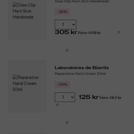
Claw Clip Horn 9cm Handmade
dekorerad i svart, räfflat glas med en gyllene krona på toppen –
en tydlig hyllning till kungen av skandal och förförelse.
-32%
Produktnummer:
3325329
305 kr
Före: 449 kr
Laboratoires de Biarritz
Reparative Hand Cream 50ml
-33%
125 kr
Före: 187 kr