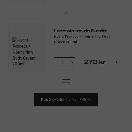
varumärkesägaren. Alla varumärken, oavsett om de nämns eller
inte, tillhör sina respektive ägare. Stöd från, direkt anknytning
till eller sponsring från någon nämnd eller onämnd
varumärkesägare saknas.
Laboratoires de Biarritz
Hydra Protect + Nourishing Body
Parfymerna kan variera i färg.
Cream 200ml
273 kr
Produktnummer:
3325196
Köp 2 produkter för 728 kr