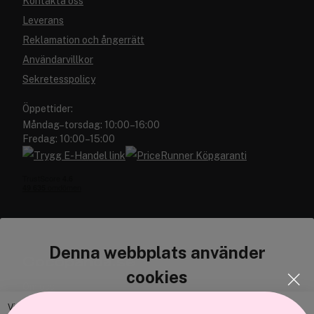
Kontakta oss
Leverans
Reklamation och ångerrätt
Användarvillkor
Sekretesspolicy
Öppettider:
Måndag–torsdag: 10:00–16:00
Fredag: 10:00–15:00
Denna webbplats använder
Cocopanda.se
cookies
Om oss
Bli medlem
Vi använder enhetsidentifierare för att anpassa innehållet och