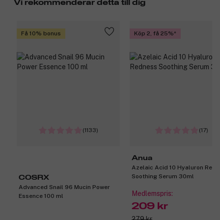
Vi rekommenderar detta till dig
Få 10% bonus
Köp 2, få 25%
(1133)
(17)
Anua
Azelaic Acid 10 Hyaluron Red
Soothing Serum 30ml
COSRX
Advanced Snail 96 Mucin Power
Medlemspris:
Essence 100 ml
209 kr
279 kr