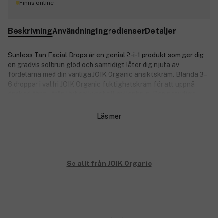
Finns online
Beskrivning
Användning
Ingredienser
Detaljer
Sunless Tan Facial Drops är en genial 2-i-1 produkt som ger dig
en gradvis solbrun glöd och samtidigt låter dig njuta av
fördelarna med din vanliga JOIK Organic ansiktskräm. Blanda 3–
6 droppar i valfri JOIK Organic fuktighetskräm för att uppnå
önskad färg – från lätt solkysst till gyllenbrun. Den naturliga
Stäng
brunfärgen utvecklas med hjälp av röda bär och sockerrör,
medan ekologisk aloe vera ger fukt och lugnar huden.
Läs mer
Resultatet syns efter 4–6 timmar och varar upp till en vecka,
med en jämn och naturlig avblekning. Passar för alla hudtyper.
Produktnummer:
3324095
Se allt från JOIK Organic