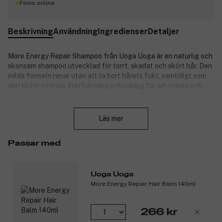
Finns online
Beskrivning
Användning
Ingredienser
Detaljer
More Energy Repair Shampoo från Uoga Uoga är en naturlig och
skonsam shampoo utvecklad för torrt, skadat och skört hår. Den
milda formeln renar utan att ta bort hårets fukt, samtidigt som
den tillför intensiv återfuktning och näring för att stärka och
reparera hårstrukturen. Shampooen är berikad med hyaluronsyra,
Stäng
som ger djup fuktighet och hjälper håret att behålla fukt över
tid. Hydrolyserade veteproteiner tränger in i hårstrået och bidrar
Läs mer
till att reparera skador, samtidigt som arganolja tillför mjukhet
och skydd mot vidare slitage. Tranbärsextrakt, rikt på
Passar med
antioxidanter, skyddar håret mot yttre påverkan och tillför glans
och vitalitet. Resultatet är rent, mjukt och starkare hår med ny
energi.
Uoga Uoga
Passar för torrt, skadat och skört hår. Vegansk och COSMOS
More Energy Repair Hair Balm 140ml
Natural-certifierad.
Produktnummer:
3323883
266 kr