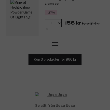
Lights 5g
-27%
156 kr
Före: 214 kr
Köp 3 produkter för 866 kr
Se allt från Uoga Uoga