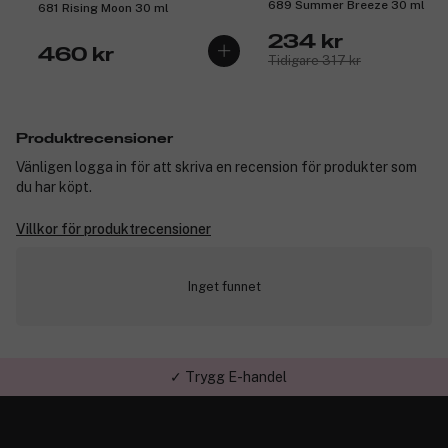
689 Summer Breeze 30 ml
681 Rising Moon 30 ml
234 kr
460 kr
Tidigare 317 kr
Produktrecensioner
Vänligen logga in för att skriva en recension för produkter som
du har köpt.
Villkor för produktrecensioner
Inget funnet
✓ Trygg E-handel