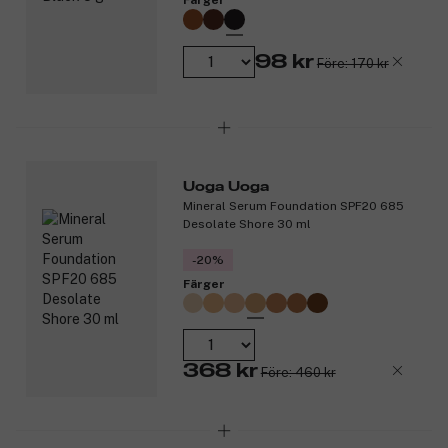
Färger
98 kr
Före: 170 kr
Uoga Uoga
Mineral Serum Foundation SPF20 685
Desolate Shore 30 ml
-20%
Färger
368 kr
Före: 460 kr