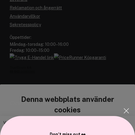
Reklamation och ångerrätt
Användarvillkor
Sekretesspolicy
Öppettider:
Måndag–torsdag: 10:00–16:00
Fredag: 10:00–15:00
Denna webbplats använder
Cocopanda.se
cookies
Om oss
Bli medlem
Vi använder enhetsidentifierare för att anpassa innehållet och
annonserna till användarna, tillhandahålla funktioner för sociala medier
Samarbeta med oss
Don’t miss out 👀