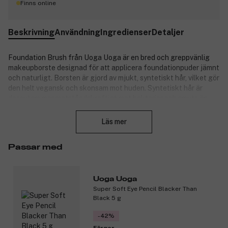
Finns online
Beskrivning
Användning
Ingredienser
Detaljer
Foundation Brush från Uoga Uoga är en bred och greppvänlig
makeupborste designad för att applicera foundationpuder jämnt
och naturligt. Borsten är gjord av mjukt, syntetiskt hår, vilket gör
den helt vegansk och skonsam mot huden. Syntetiskt hår är
dessutom mer motståndskraftigt mot bakterier och smuts än
Stäng
naturligt hår, vilket bidrar till bättre hygien. Borstens form och
densitet gör den perfekt för att buffa in mineralfoundation och
Läs mer
säkerställer ett jämnt, naturligt resultat. För bästa hållbarhet
rekommenderar vi att tvätta borsten regelbundet med mild tvål
Passar med
eller schampo.
Passar alla hudtyper. Vegansk.
Uoga Uoga
Produktnummer:
3323844
Super Soft Eye Pencil Blacker Than
Black 5 g
-42%