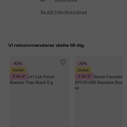
Se allt från Uoga Uoga
Vi rekommenderar detta till dig
-42%
-20%
Outlet
Outlet
3 för 2
3 för 2