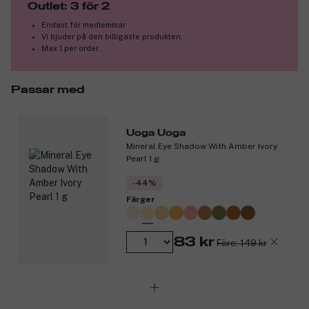
Outlet: 3 för 2
smink och hudvård.
Endast för medlemmar
Produktnummer:
3323809
Vi bjuder på den billigaste produkten.
Max 1 per order.
Passar med
Uoga Uoga
Mineral Eye Shadow With Amber Ivory
Pearl 1 g
-44%
Färger
83 kr
Före: 149 kr