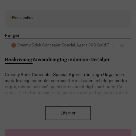
Finns online
Färger
Creamy Stick Concealer Special Agent 005 Gold Tan 4g
Beskrivning
Användning
Ingredienser
Detaljer
Creamy Stick Concealer Special Agent från Uoga Uoga är en
mjuk, krämig concealer som smälter in i huden och döljer mörka
ringar, rodnad och små ojämnheter – samtidigt som huden får
andas. De naturliga mineralpigmenten ger bra täckning utan att
se kakig ut, och den vårdande formeln torkar inte ut huden.
Stäng
Concealern är enkel att applicera direkt från stiftet och kan lätt
blandas ut med fingrarna eller en concealerborste.
Läs mer
Tack vare de 100 % naturliga ingredienserna, är den skonsam
även mot känslig hud. Med vegansk formel och COSMOS
Natural-certifiering är detta ett miljövänligt val som kombinerar