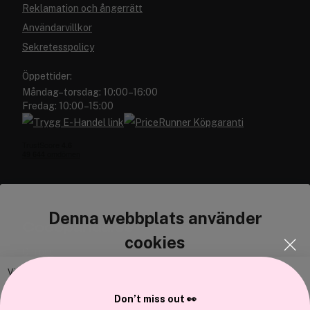
Reklamation och ångerrätt
Användarvillkor
Sekretesspolicy
Öppettider:
Måndag–torsdag: 10:00–16:00
Fredag: 10:00–15:00
Denna webbplats använder
Cocopanda.se
cookies
Om oss
Bli medlem
Vi använder enhetsidentifierare för att anpassa innehållet och
annonserna till användarna, tillhandahålla funktioner för sociala medier
Samarbeta med oss
Don’t miss out 👀
och analysera vår trafik. Vi vidarebefordrar även sådana identifierare