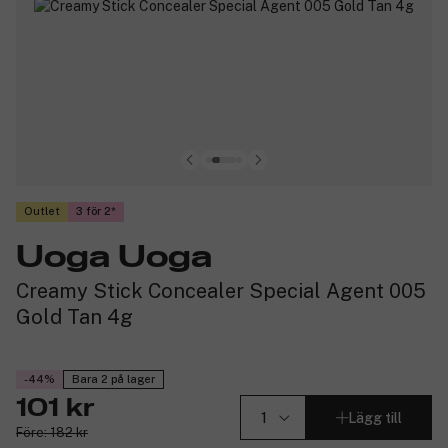
Outlet
3 för 2
Uoga Uoga
Creamy Stick Concealer Special Agent 005
Gold Tan 4g
-44%
Bara 2 på lager
101 kr
Lägg till
Före: 182 kr