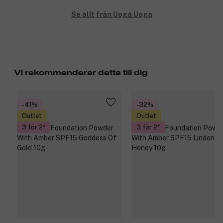
Se allt från Uoga Uoga
Vi rekommenderar detta till dig
-41%
-32%
Outlet
Outlet
3 för 2
3 för 2