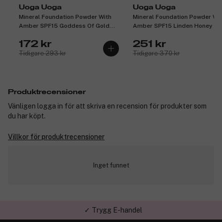
Uoga Uoga
Uoga Uoga
Mineral Foundation Powder With
Mineral Foundation Powder Wi
Amber SPF15 Goddess Of Gold
Amber SPF15 Linden Honey 10
10g
172 kr
251 kr
Tidigare 293 kr
Tidigare 370 kr
Produktrecensioner
Vänligen logga in för att skriva en recension för produkter som
du har köpt.
Villkor för produktrecensioner
Inget funnet
✓ Trygg E-handel