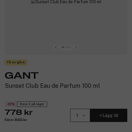
Få en gåva
GANT
Sunset Club Eau de Parfum 100 ml
-10%
Bara 5 på lager
778 kr
Lägg till
Före: 865 kr