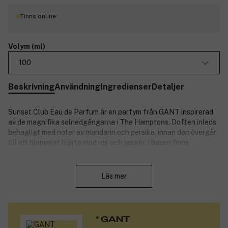
Finns online
Volym (ml)
100
Beskrivning
Användning
Ingredienser
Detaljer
Sunset Club Eau de Parfum är en parfym från GANT inspirerad
av de magnifika solnedgångarna i The Hamptons. Doften inleds
behagligt med noter av mandarin och persika, innan den övergår
till ett blommigt hjärta med ros och jasmin. I basen finns
eleganta noter av vanilj och mysk.
Stäng
Doftnoter:
Läs mer
Toppnoter: mandarin, persika, rosa sandkorn.
Hjärtnoter: ros, jasmin, gardenia.
Basnoter: vanilj, patchouli, mysk.
* GANT
Produktnummer:
3322726