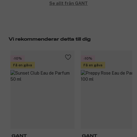
Se allt från GANT
Vi rekommenderar detta till dig
-10%
-10%
Få en gåva
Få en gåva
GANT
GANT