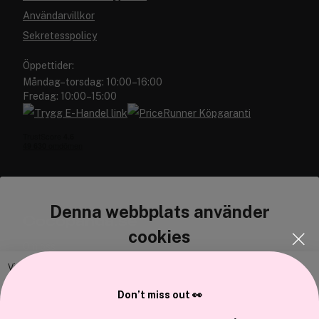
Användarvillkor
Sekretesspolicy
Öppettider:
Måndag–torsdag: 10:00–16:00
Fredag: 10:00–15:00
Denna webbplats använder
Cocopanda.se
cookies
Om oss
Bli medlem
Vi använder enhetsidentifierare för att anpassa innehållet och
annonserna till användarna, tillhandahålla funktioner för sociala medier
Samarbeta med oss
Don’t miss out 👀
och analysera vår trafik. Vi vidarebefordrar även sådana identifierare