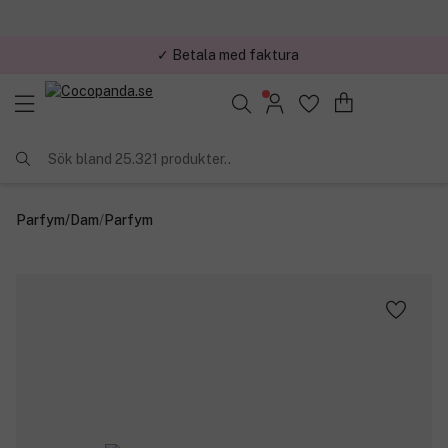
✓ Betala med faktura
✓ Trygg E-handel
Sök bland 25.321 produkter..
Parfym
/
Dam
/
Parfym