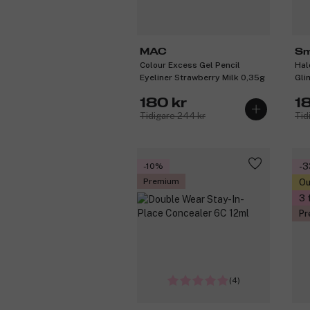
MAC
Sm
Colour Excess Gel Pencil
Hal
Eyeliner Strawberry Milk 0,35g
Gli
180 kr
1
Tidigare 244 kr
Tid
-10%
-
Premium
Ou
3 
Pr
(4)