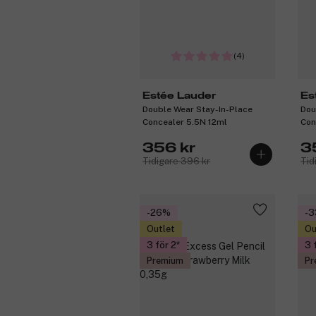
(4)
Estée Lauder
Es
Double Wear Stay-In-Place
Dou
Concealer 5.5N 12ml
Con
356 kr
3
Tidigare 396 kr
Tid
-26%
-
Outlet
Ou
3 för 2
3 
Premium
Pr