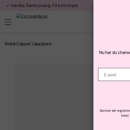
✓ Handla. Samla poäng. Få belöningar.
✓ Betala med fa
Smink
/
Läppar
/
Läppglans
Nu har du chans
E-post
Genom att registre
helst