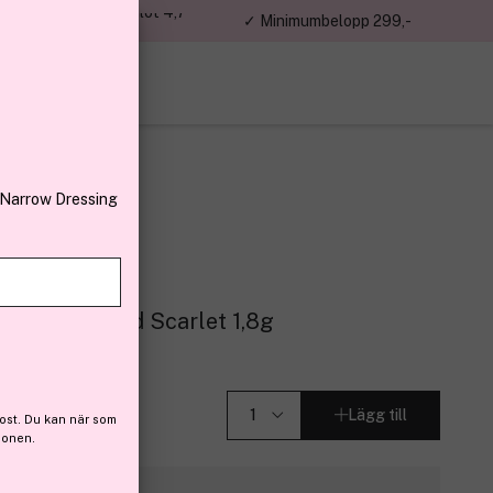
jon kunder – Trustpilot 4,7
✓ Minimumbelopp 299,-
av 5
 Narrow Dressing
ck 289 Melted Scarlet 1,8g
Lägg till
ost. Du kan när som
ionen.