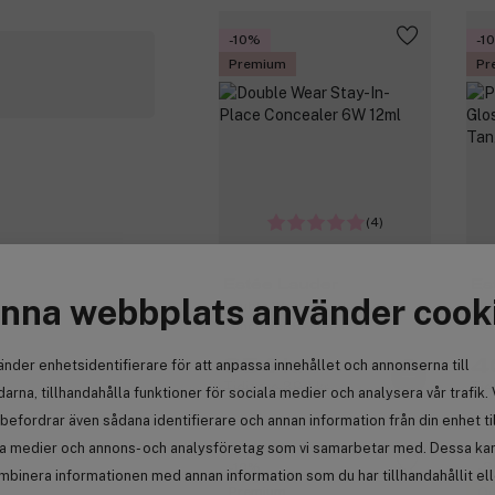
-10%
-1
Premium
Pr
(4)
Estée Lauder
Es
nna webbplats använder cook
Double Wear Stay-In-Place
Pur
Concealer 6W 12ml
890
354 kr
4
änder enhetsidentifierare för att anpassa innehållet och annonserna till
Tidigare 394 kr
Tid
arna, tillhandahålla funktioner för sociala medier och analysera vår trafik. 
befordrar även sådana identifierare och annan information från din enhet ti
la medier och annons- och analysföretag som vi samarbetar med. Dessa kan 
-10%
-
mbinera informationen med annan information som du har tillhandahållit el
Premium
Ou