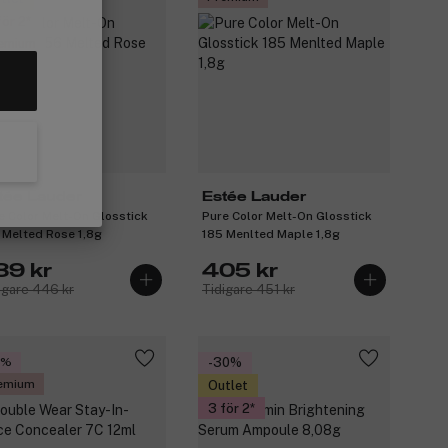
för 2
emium
tée Lauder
Estée Lauder
e Color Melt-On Glosstick
Pure Color Melt-On Glosstick
 Melted Rose 1,8g
185 Menlted Maple 1,8g
89 kr
405 kr
igare 446 kr
Tidigare 451 kr
0%
-30%
emium
Outlet
3 för 2