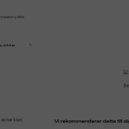
Strawberry Milk
e: 244 kr
Se
 du har köpt.
Vi rekommenderar detta till di