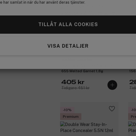
 har samlat in när du har använt deras tjänster.
3 
Pr
TILLÅT ALLA COOKIES
VISA DETALJER
Estée Lauder
Es
Pure Color Melt-On Glosstick
Pur
655 Melted Garnet 1,8g
156
405 kr
2
Tidigare 451 kr
Tid
-10%
-1
Premium
Pr