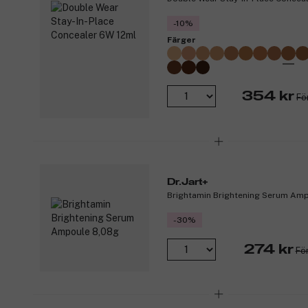
-10%
Färger
354 kr
Fö
Dr.Jart+
Brightamin Brightening Serum Am
-30%
274 kr
Fö