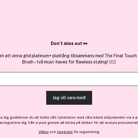
✓ Över 1,5 mil
ktura
✓ Trygg E-handel
Sök bland 25.397 produkter..
Don’t miss out 👀
en att vinna ghd platinum+ plattång tillsammans med The Final Touch
Brush – två must-haves för flawless styling! 💇‍♀️✨
Premium
Estée Lauder
Pure Color Melt-On Glossti
Jag vill vara med!
-10%
405 kr
ra dig godkänner du att motta vårt nyhetsbrev med våra bästa erbjudanden via e-p
Före: 451 kr
 avregistrera dig från e-post genom att klicka på länken för att avsluta prenumerat
Villkor
och
integritet
för registrering