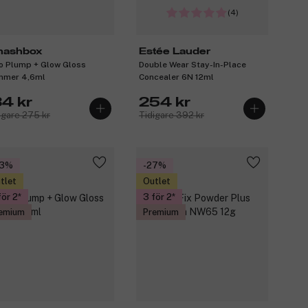
(4)
ashbox
Estée Lauder
o Plump + Glow Gloss
Double Wear Stay-In-Place
mmer 4,6ml
Concealer 6N 12ml
84 kr
254 kr
igare 275 kr
Tidigare 392 kr
33%
-27%
tlet
Outlet
för 2
3 för 2
emium
Premium