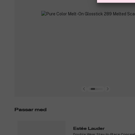
Passar med
Estée Lauder
Double Wear Stay-In-Place Concea