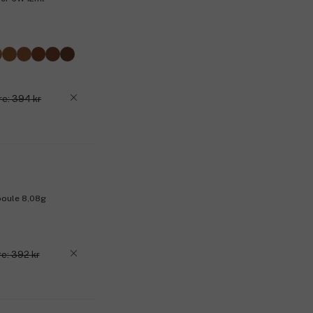
re: 394 kr
poule 8,08g
re: 392 kr