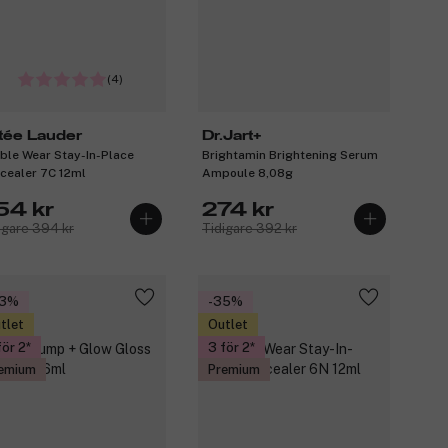
(4)
tée Lauder
Dr.Jart+
ble Wear Stay-In-Place
Brightamin Brightening Serum
cealer 7C 12ml
Ampoule 8,08g
54 kr
274 kr
igare 394 kr
Tidigare 392 kr
33%
-35%
tlet
Outlet
för 2
3 för 2
emium
Premium