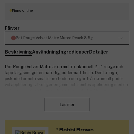
Finns online
Färger
Pot Rouge Velvet Matte Muted Peach 8,5g
Beskrivning
Användning
Ingredienser
Detaljer
Pot Rouge Velvet Matte är en multifunktionell 2-i-1 rouge och
läppfärg som ger en naturlig, pudermatt finish. Den luftiga,
piskade formeln smälter in i huden och går från kräm till puder
vid applicering, vilket ger en jämn och sömlös applicering med en
soft-focus-effekt som suddar ut ojämnheter. Den uppbyggbara
Stäng
formeln ger dig möjlighet att skapa allt från en diskret glöd till
en mer intensiv rodnad. På läpparna ger den en lätt stain-effekt
Läs mer
med ett sammetsmjukt resultat. Finns i flera smickrande nyanser,
från delikata rosa toner till varma, djupa bruntoner – anpassad
för alla hudtoner och tillfällen.
* Bobbi Brown
Produktnummer:
3321929