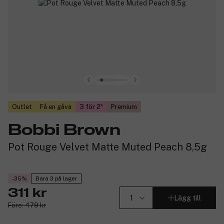
Outlet
Få en gåva
3 för 2
Premium
Bobbi Brown
Pot Rouge Velvet Matte Muted Peach 8,5g
-35%
Bara 3 på lager
311 kr
Lägg till
Före: 479 kr