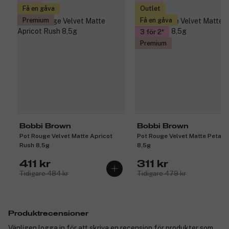
Få en gåva
Outlet
Premium
Få en gåva
3 för 2
Premium
Bobbi Brown
Bobbi Brown
Pot Rouge Velvet Matte Apricot
Pot Rouge Velvet Matte Petal P
Rush 8,5g
8,5g
411 kr
311 kr
Tidigare 484 kr
Tidigare 479 kr
Produktrecensioner
Vänligen logga in för att skriva en recension för produkter som